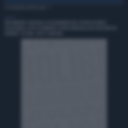
TI POTREBBERO INTERESSARE
GENERAL
IREN AMBIENTE CONSOLIDA IL POSIZIONAMENTO NEL SETTORE DEI RIFIUTI
ACQUISTANDO IL 66% DI ETAMBIENTE SOCIETÀ ATTIVA NELLA RACCOLTA RIFIUTI IN
PIEMONTE, TOSCANA, LAZIO E SARDEGNA