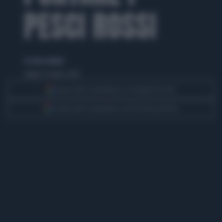
PESCI ROSSI
di silvia belfanti
sabato 22 marzo 2014
Segui Libero Quotidiano su Google Discover
Scegli Libero Quotidiano come fonte preferita