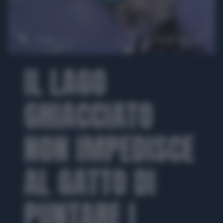
00:00
01:09
IL LAGO
GHIACCIATO
NON IMPEDISCE
AL GATTO DI
PUNTARE I