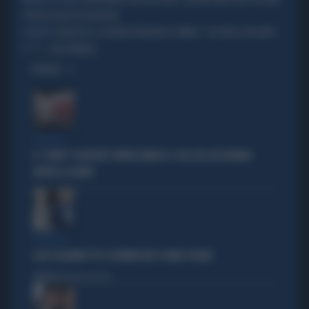
BUFERA SUI SOCIAL
CON UN CALCIO DA UN VIGILE
GARLASCO, LE INTERCETTAZIONI DI SEMPIO: "HO PRESO UN GATTO
IL DELITTO
C***", COSA EMERGE
OPINIONI
SPIFFERI
IL "SOVIET" DI REPORT CONTRO RANUCCI: COSA STA SUCCEDENDO
DIETRO LE QUINTE
PARAGON
LUCA CASARINI? FU IL GOVERNO M5S A FARLO SPIARE
Politica
di Brunella Bolloli