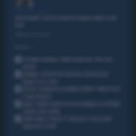
LA RETE DELLA COPPIA
OLIVIA PALADINO, IPOTECHE E MAGHEGGI CONTABILI: OMBRE SU LADY
CONTE
Politica
di Giacomo Amadori
I PIÙ LETTI
1
ECATOMBE A MONTREAL, TENNIS IN GINOCCHIO: TUTTA COLPA
DELL'ATP
2
DIOMANDE, L'ACQUISTO PIÙ CARO NELLA STORIA DEL REAL
MADRID: ECCO LE CIFRE
3
MACRON, LA DENUNCIA DI ALEXANDR STEPANOV: "PARIGI? PUZZA
E URINA OVUNQUE"
4
ARTAN, L'ARBITRO SOMALO ESCLUSO DAI MONDIALI? LA DECISIONE:
SCHIAFFO-UEFA A TRUMP
5
JANNIK SINNER, L'ESPERTO: "IL GINOCCHIO? COSA ACCADRÀ
PRIMA DELLO US OPEN"