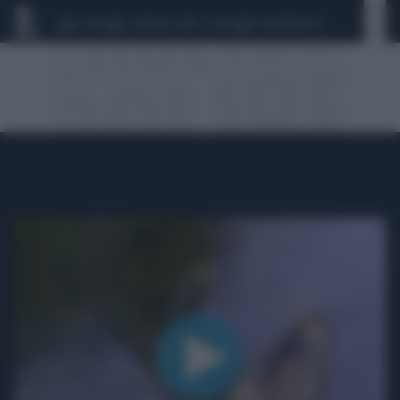
CEUTA
SCANDALO CONTE-COVID
CALCIOMERCATO