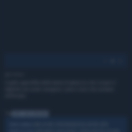
1' di lettura
Il gatto approfitta della lastra di ghiaccio che ricopre il
laghetto per poter inseguire i pesci rossi che nuotano
nell'acqua.
Tag
GATTO
LAGO GHIACCIATO
COME GESTIRE L’IPERSENSIBILITÀ DEL NOSTRO GATTO
MONDO ANIMALE
SANTA MARIA CAPUA VETERE, GATTINA INVESTITA SPOSTATA