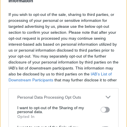
Information
If you wish to opt-out of the sale, sharing to third parties, or
processing of your personal or sensitive information for
targeted advertising by us, please use the below opt-out
section to confirm your selection. Please note that after your
opt-out request is processed you may continue seeing
interest-based ads based on personal information utilized by
us or personal information disclosed to third parties prior to
your opt-out. You may separately opt-out of the further
Seguici su Google Discover
disclosure of your personal information by third parties on the
IAB’s list of downstream participants. This information may
Segui Libero Quotidiano su Google Discover
also be disclosed by us to third parties on the
IAB’s List of
Scegli Libero Quotidiano come fonte preferita
Downstream Participants
that may further disclose it to other
third parties.
SEZIONI
Personal Data Processing Opt Outs
I want to opt-out of the Sharing of my
SPETTACOLI
personal data.
Opted In
SCIENZA E TECH