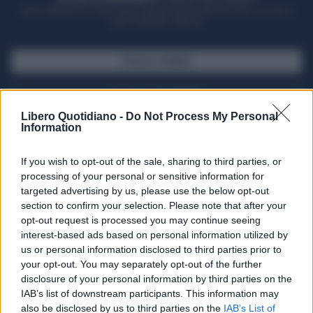
Potrai sfogliare la rivista online, leggere tutte le edizioni locali, ricevere a
casa il giornale cartaceo
SFOGLIA IL GIORNALE
ACQUISTA ABBONAMENTO
Libero Quotidiano -
Do Not Process My Personal
Information
If you wish to opt-out of the sale, sharing to third parties, or
processing of your personal or sensitive information for
targeted advertising by us, please use the below opt-out
section to confirm your selection. Please note that after your
opt-out request is processed you may continue seeing
interest-based ads based on personal information utilized by
us or personal information disclosed to third parties prior to
your opt-out. You may separately opt-out of the further
Seguici su Google Discover
disclosure of your personal information by third parties on the
IAB’s list of downstream participants. This information may
Segui Libero Quotidiano su Google Discover
also be disclosed by us to third parties on the
IAB’s List of