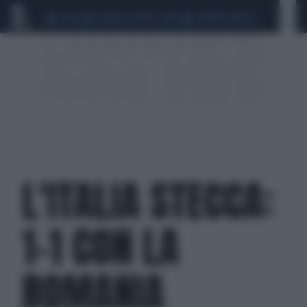
CEUTA
SCANDALO CONTE-COVID
SIGFRIDO RANUCCI
L'ITALIA STECCA:
1-1 CON LA
ROMANIA