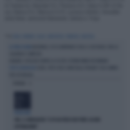
st Tanase 6), Ropotan 5.5, Florescu 6.5, Deac 6 (45' st Ilie
sv); Stancu 6.5, Marica 6 Ct R. Lucescu Arbitro: Innwaller
(Aut) Note: ammoniti Balzaretti, Santon e Torje.
Tag
ITALIA
ROMANIA
CALCIO
AMICHEVOLE
PRANDELLI
BALOTELLI
NAZIONALE, ECCO GIANFRANCO ZOLA: IL SUO RUOLO. ORA LA
LA TERZA FIGURA
SQUADRA È COMPLETA
DANUBIO, ESPLOSIVI CONTRO LA SICCITÀ: ESTREMI RIMEDI IN ROMANIA
CEUTA, STOP A VOLI E NAVI DALLA SPAGNA? COSA CAMBIA
TUTTE LE MODIFICHE
PER CHI VIAGGIA
OPINIONI
PROIEZIONI
SWG, IL SONDAGGISTA: "IL PD HA PERSO DUE PUNTI, DA NON
SOTTOVALUTARE"