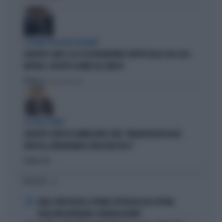
I LEGAMI CON OLIVIA PALADINO
GIUSEPPE CONTE, ECCO CHI PAGHEREBBE L'AFFITTO DELLA SUA CASA:
MISTERO, SOSPETTI E DUBBI SUL CATASTO
Politica
di Giacomo Amadori
LA FUGA È FINITA
GIUSEPPE CONTE IN COMMISSIONE COVID: "MELONI REGISTA DEGLI
ATTACCHI, AFFRONTIAMOCI SENZA MEZZUCCI"
Politica
di
I PIÙ LETTI
1
CARLO CONTI RICEVE IL PREMIO SPETTACOLO DEL FESTIVAL
"ORIZZONTI DIFFERENTI, PENSIERI DISTINTI"