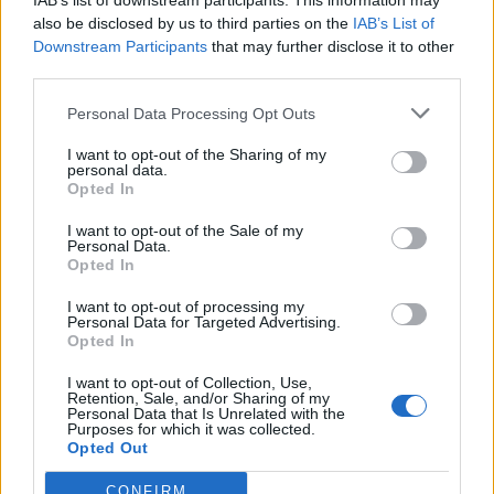
IAB’s list of downstream participants. This information may
Segui Libero Quotidiano su Google Discover
also be disclosed by us to third parties on the
IAB’s List of
Scegli Libero Quotidiano come fonte preferita
Downstream Participants
that may further disclose it to other
third parties.
SEZIONI
Personal Data Processing Opt Outs
I want to opt-out of the Sharing of my
SPETTACOLI
personal data.
Opted In
SCIENZA E TECH
I want to opt-out of the Sale of my
Personal Data.
Opted In
ALTRO
I want to opt-out of processing my
Personal Data for Targeted Advertising.
Opted In
I want to opt-out of Collection, Use,
Retention, Sale, and/or Sharing of my
Personal Data that Is Unrelated with the
Purposes for which it was collected.
Libero Shopping
Contatti
Pubblicità
Cookie policy
Privacy policy
Opted Out
Condizioni generali
Modello 231
Assistenza
Preferenze Privacy
CONFIRM