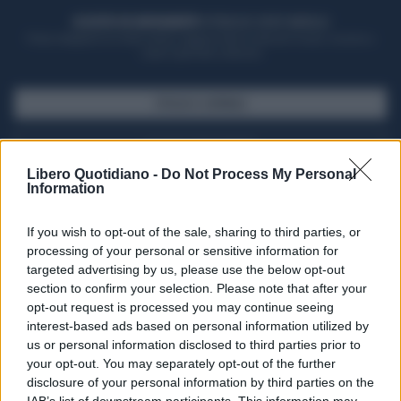
ACQUISTA UN ABBONAMENTO
OTTIENI DEI SUPER VANTAGGI
Potrai sfogliare la rivista online, leggere tutte le edizioni locali, ricevere a
casa il giornale cartaceo
SFOGLIA IL GIORNALE
ACQUISTA ABBONAMENTO
Libero Quotidiano -
Do Not Process My Personal
Information
If you wish to opt-out of the sale, sharing to third parties, or
processing of your personal or sensitive information for
targeted advertising by us, please use the below opt-out
section to confirm your selection. Please note that after your
opt-out request is processed you may continue seeing
interest-based ads based on personal information utilized by
us or personal information disclosed to third parties prior to
your opt-out. You may separately opt-out of the further
Seguici su Google Discover
disclosure of your personal information by third parties on the