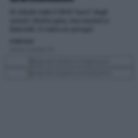
Si chiude male il 2010 "nero" degli
azzurri. Brutta gara, buu razzisti a
Balotelli. Ci salva un autogol
di Giulio Bucchi
domenica 21 novembre 2010
Segui Libero Quotidiano su Google Discover
Scegli Libero Quotidiano come fonte preferita