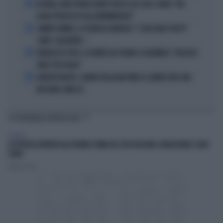
2
IN ONDA, MULÈ FRENA SUBITO TELESE SUL CASO-CONTE: "MA
QUALE PROCESSO ALLA NORIMBERGA?!"
3
JANNIK SINNER, LA TEORIA DI NARGISO: "I SUOI GUAI? UN PO'
COME I CALCIATORI..."
4
FRANCESCO TOTTI, LA VERITÀ SUL PUGNO A COLONNESE: "MI DISSE:
NON È TUO FIGLIO"
5
EUROPEI NUOTO, CHIARA PELLACANI VINCE IL QUINTO ORO: MAI
NESSUNO COME LEI
TI POTREBBERO INTERESSARE
GENERAL
LA POLITICA RIPARTA DAI GIOVANI: PRIMA DEL VOTO BISOGNA CONQUISTARE I LORO
CUORI
Andrea Pasini