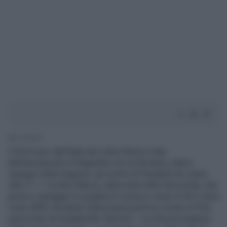
2' di lettura
Il 2010 nero dell'Italia del calcio finisce male.
Nell'amichevole di Klagenfurt con la Romania, ultimo
impegno della stagione, gli uomini di Prandelli non vanno
oltre l'1-1. Fa tutto Marica, attaccante dello Stoccarda, che
porta in vantaggio la squadra di Lucescu Junior al 34' e fissa
il pari all'82' deviando nella propria porta un corner di Pirlo
spizzicato da Quagliarella. Razzisti - La nota più negativa