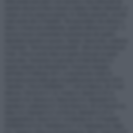
della serata sono però i cori razzisti e i buu indirizzati da
qualche decina di tifosi romeni e italiani a Mario Balotelli, in
campo con la casacca numero 10. Brutto episodio, accolto
male anche dal ct Prandelli: "Mi piacerebbe che attorno a
Mario ci fosse più solidarietà, qualche abbraccio in più". Il
tecnico ha poi commentato la prestazione dei quattro
debuttanti assoluti in azzurro, Santon, Ranocchia, Ledesma
e Diamanti: "Serviva più personalità". Altra nota stonata per
l'Inter: Chivu è uscito dopo un quarto d'ora per un guaio
muscolare, l'ennesimo ai giocatori di Rafa Benitez in
questo autunno da dimenticare. Prossimo impegno
dell'Italia il 9 febbraio 2011, in amichevole contro la
Germania prima delle gare di qualificazione ad Euro 2012.
Tabellino: ITALIA-ROMANIA 1-1 (34' pt Marica, 36' st aut.
Marica). ITALIA (4-3-1-2): Viviano 6; Santon 5 (15' st
Cassani 5.5), Bonucci 6, Ranocchia 5.5, Balzaretti 5.5;
Aquilani 6, Ledesma 5 (1' st De Rossi sv, 33' st Pazzini sv),
Mauri 5.5; Diamanti 5 (1' st Pirlo 6), Balotelli 5 (15' st
Quagliarella 6), Rossi 5.5 (1' st Gilardino 6). Ct Prandelli.
ROMANIA (4-4-2): Pantilimon 6 (1' st Tatarasanu 6); Rapa
5.5, Tamas 6, Chivu sv (15' pt Goian 6), Rat 5; Torje 5.5 (13'