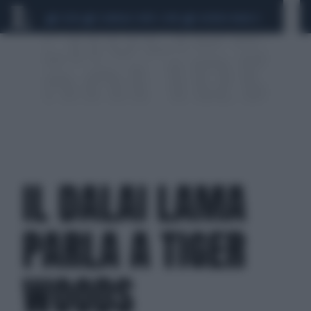
CEUTA
SCANDALO CONTE-COVID
SIGFRIDO RANUCCI
IL DALAI LAMA
PARLA A TIGER
WOODS