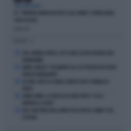
TARLI DEMOCRATICI
PD, "PATENTINO ANTIFASCISTA PER LE SALE STAMPA": L'ULTIMO DELIRIO
CROLLA IN AULA
Politica
di
I PIÙ LETTI
1
JUVE, RAVANELLI RIVELA: COSÌ SI SONO LASCIATI SFUGGIRE GIGIO
DONNARUMMA
2
SINNER, NARGISO: "FISICAMENTE? NO, ECCO PERCHÉ PUÒ ESSERSI
STANCATO MENTALMENTE"
3
IGLI TARE, FURTO SUL TRENO E ARRESTO DOPO I FUNERALI DI
BARESI
4
JANNIK SINNER, LA CERTEZZA DI DARIO PUPPO: "CHI GLI
ROMPERÀ LE SCATOLE"
5
AUTO, NON TENETE MAI LA MANO SULLA LEVA DEL CAMBIO: COSA
SI RISCHIA