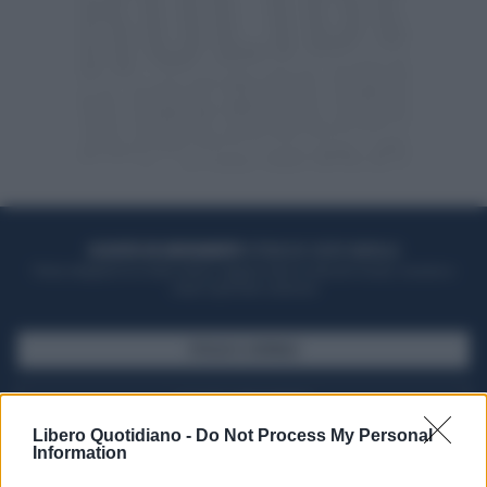
ACQUISTA UN ABBONAMENTO
OTTIENI DEI SUPER VANTAGGI
Potrai sfogliare la rivista online, leggere tutte le edizioni locali, ricevere a
casa il giornale cartaceo
SFOGLIA IL GIORNALE
ACQUISTA ABBONAMENTO
Libero Quotidiano -
Do Not Process My Personal
Information