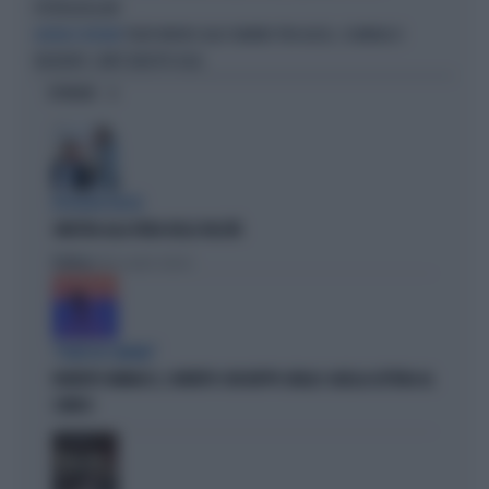
PETROLDOLLARI
TIGER WOODS ALLO SBANDO TRA ALCOL, SCANDALI E
ASCESA E DECLINO
INCIDENTI: COM'È RIDOTTO OGGI
OPINIONI
IPOCRISIE ROSSE
SINISTRA ALLA FIERA DELLE FALSITÀ
Politica
di Alessandro Sallusti
"PUNTI IN COMUNE"
ROBERTO VANNACCI, CONTATTO CON BEPPE GRILLO: QUELLA LETTERA AL
COMICO