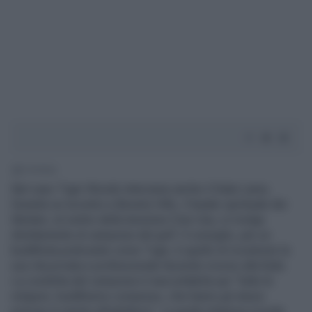
1' di lettura
Nel caso Tiger Woods interviene anche il Dalai Lama.
Durante un incontro a Beverly Hills, il leader spirituale dei
tibetani, al centro della tensione Cina-Usa, si rivolge
direttamente al campione del golf. Il consiglio, per un
buddhista praticante come Tiger, è quello di ricostruire la
sua vita privata e professionale facendo ricorso alla fede.
La condotta del campione è inaccettabile per “tutte le
religioni, buddhismo compreso, che hanno gli stessi
principi in merito all'adulterio”. La guida religiosa ricorda