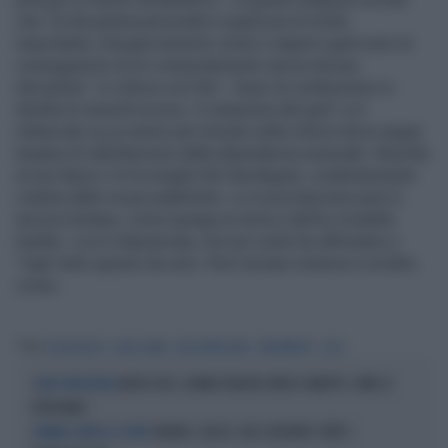
che “la disciplina personale è qualcosa di molto
importante, bisogna tenerne conto e sapere quali sono le
conseguenze di un comportamento senza alcuna
disciplina”. In clinica con Elin - Dopo la confessione in
diretta di venerdì scorso, il campione del golf, si è
imbarcato su un aereo per tornare nella clinica dove segue
terapie di riabilitazione dalla dipendenza sessuale. Stavolta
al suo fianco c’è la moglie Elin Nordegren, evidentemente
colpita dalle scuse pubbliche. La riconciliazione però è
ancora lontana, come spiega un amico dell’ex modella
tradita: «Lei è dispiaciuta, ma non vuole far affrontare a
Tiger tutto questo da solo. Però tornare insieme è un'altra
cosa».
Tag
TIGER WOODS
DALAI LAMA
ELIN NORDEGREN
TRADIMENTO
GOLF
ANGRI CHOC, DONNA TRADITA EVIRA IL MARITO: COME LO
SCENA TRUCULENTA
RITROVANO
ARABIA, CALCIO, GOLF, BILIARDO: FINITI I
L'ARABIA SCARICA LO SPORT