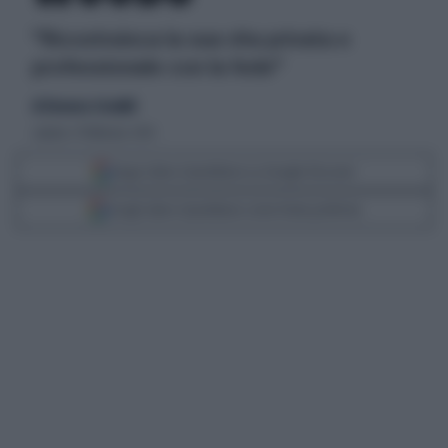
"Ricostruisca la sua vita privata e
professionale con la fede"
di Eleonora Crisafulli
sabato 27 febbraio 2010
Segui Libero Quotidiano su Google Discover
Scegli Libero Quotidiano come fonte preferita