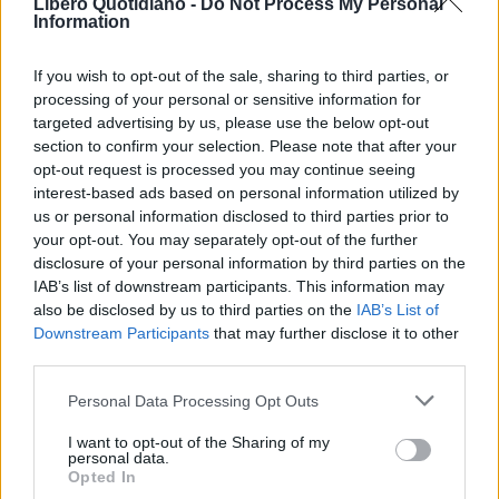
Libero Quotidiano -
Do Not Process My Personal
Information
If you wish to opt-out of the sale, sharing to third parties, or
processing of your personal or sensitive information for
targeted advertising by us, please use the below opt-out
section to confirm your selection. Please note that after your
opt-out request is processed you may continue seeing
interest-based ads based on personal information utilized by
us or personal information disclosed to third parties prior to
your opt-out. You may separately opt-out of the further
Seguici su Google Discover
disclosure of your personal information by third parties on the
IAB’s list of downstream participants. This information may
Segui Libero Quotidiano su Google Discover
also be disclosed by us to third parties on the
IAB’s List of
Scegli Libero Quotidiano come fonte preferita
Downstream Participants
that may further disclose it to other
third parties.
SEZIONI
Personal Data Processing Opt Outs
I want to opt-out of the Sharing of my
SPETTACOLI
personal data.
Opted In