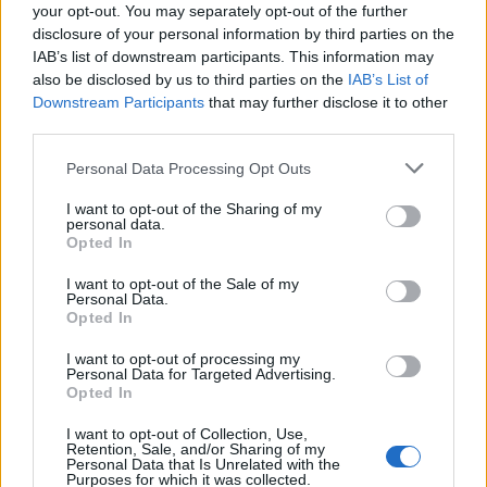
your opt-out. You may separately opt-out of the further
Seguici su Google Discover
disclosure of your personal information by third parties on the
IAB’s list of downstream participants. This information may
Segui Libero Quotidiano su Google Discover
also be disclosed by us to third parties on the
IAB’s List of
Scegli Libero Quotidiano come fonte preferita
Downstream Participants
that may further disclose it to other
third parties.
SEZIONI
Personal Data Processing Opt Outs
I want to opt-out of the Sharing of my
SPETTACOLI
personal data.
Opted In
SCIENZA E TECH
I want to opt-out of the Sale of my
Personal Data.
Opted In
ALTRO
I want to opt-out of processing my
Personal Data for Targeted Advertising.
Opted In
I want to opt-out of Collection, Use,
Retention, Sale, and/or Sharing of my
Personal Data that Is Unrelated with the
Purposes for which it was collected.
Libero Shopping
Contatti
Pubblicità
Cookie policy
Privacy policy