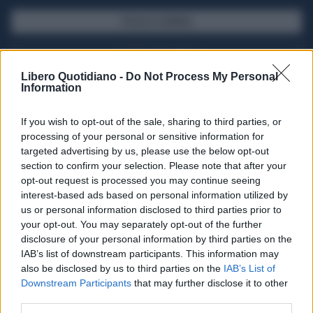
SFOGLIA IL GIORNALE
ACQUISTA ABBONAMENTO
Libero Quotidiano -
Do Not Process My Personal
Information
If you wish to opt-out of the sale, sharing to third parties, or
processing of your personal or sensitive information for
targeted advertising by us, please use the below opt-out
section to confirm your selection. Please note that after your
opt-out request is processed you may continue seeing
interest-based ads based on personal information utilized by
us or personal information disclosed to third parties prior to
your opt-out. You may separately opt-out of the further
Seguici su Google Discover
disclosure of your personal information by third parties on the
IAB’s list of downstream participants. This information may
Segui Libero Quotidiano su Google Discover
also be disclosed by us to third parties on the
IAB’s List of
Scegli Libero Quotidiano come fonte preferita
Downstream Participants
that may further disclose it to other
third parties.