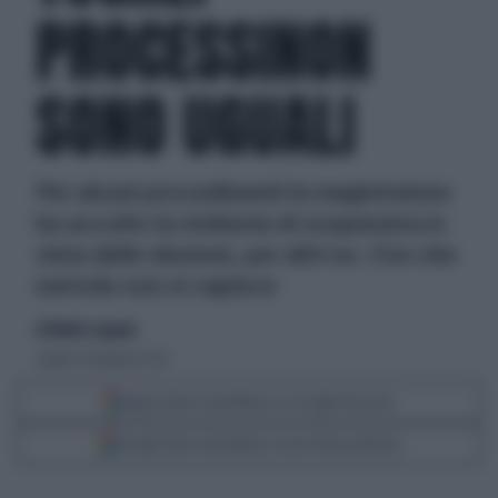
PROCESSINON
SONO UGUALI
Per alcuni procedimenti la magistratura
ha accolto la richiesta di sospensiva in
vista delle elezioni, per altri no. Con che
metodo non si capisce
di Matteo Legnani
sabato 19 gennaio 2013
Segui Libero Quotidiano su Google Discover
Scegli Libero Quotidiano come fonte preferita