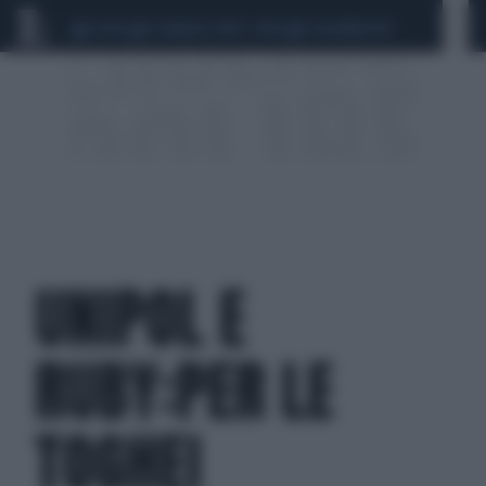
CEUTA
SCANDALO CONTE-COVID
CALCIOMERCATO
UNIPOL E
RUBY:PER LE
TOGHEI