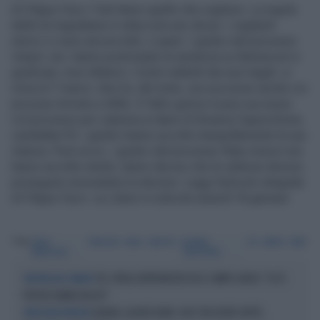
di Filippo Facci Tutti fanno quello che vogliono. La regola
delle tre legislature è valsa solo per alcuni. I vegliardi
storici ci sono ancora tutti, o quasi. I giudici del processo
Unipol, ieri, hanno posticipato la sentenza su Berlusconi e
giudicato «non dilatori» i motivi addotti dai suoi legali: si
rinvia al 7 marzo. Anni fa, del resto, era successo anche coi
processi Ariosto e Mills. E l’altro giorno è pure successo
col processo per calunnia ai danni di Rosaria Capacchione,
candidata Pd: i giudici hanno accolto tranquillamente la sua
istanza. Però ecco, i giudici del processo Ruby invece non
hanno accolto niente, hanno deciso che le udienze devono
proseguire nonostante le elezioni. Leggi l'articolo integrale
di Filippo Facci su Libero in edicola venerdì 18 gennaio
Tag
SILVIO
PROCESSO
MILLS
ARIOSTO
ROSARIA
PD
UNIPOL
RUBY
BERLUSCONI
CAPCCHIONE
PD, PAOLO GENTILONI BOCCIA IL CAMPO LARGO: "ECCO
SINISTRA ALLO SBANDO
PERCHÉ HANNO FALLITO"
GENOVA, AGGRESSIONE-CHOC TRA ULTRÀ: BOTTE,
SPEDIZIONE PUNITIVA