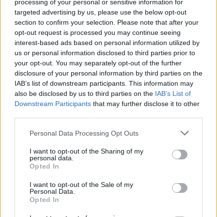
processing of your personal or sensitive information for
targeted advertising by us, please use the below opt-out
section to confirm your selection. Please note that after your
opt-out request is processed you may continue seeing
interest-based ads based on personal information utilized by
us or personal information disclosed to third parties prior to
your opt-out. You may separately opt-out of the further
Seguici su Google Discover
disclosure of your personal information by third parties on the
IAB’s list of downstream participants. This information may
Segui Libero Quotidiano su Google Discover
also be disclosed by us to third parties on the
IAB’s List of
Scegli Libero Quotidiano come fonte preferita
Downstream Participants
that may further disclose it to other
third parties.
SEZIONI
Personal Data Processing Opt Outs
I want to opt-out of the Sharing of my
SPETTACOLI
personal data.
Opted In
SCIENZA E TECH
I want to opt-out of the Sale of my
Personal Data.
Opted In
ALTRO