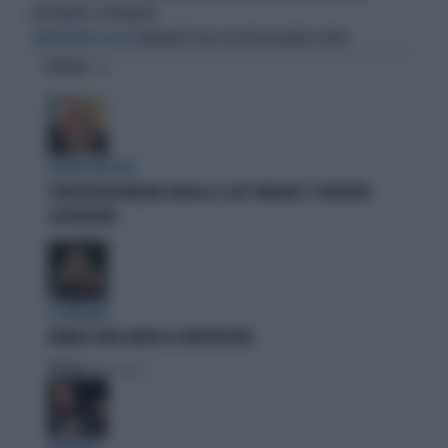
BASTONATE E SPRANGATE
ZINGARETTI USA L'IA PER ELOGIARE IL PAPA
EURODEPUTATO DEL PD
OPINIONI
POLITICA IN LUTTO
È MORTO MASSIMILIANO CENCELLI: IL SUO "MANUALE" È DIVENTATO
LEGGENDARIO
IL GENERALE
VANNACCI NON CHIUDE AL CENTRODESTRA
Politica
di Elisa Calessi