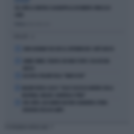
DISPERATI
SUL COVID LA SINISTRA SI AGGRAPPA AL DOCUMENTO-PATACCA DI
CONTE
Politica
di Andrea Muzzolon
I PIÙ LETTI
1
JOHN GOODMAN? BECCATO AL SUPERMERCATO: COM'È ADESSO
2
JANNIK SINNER, TERAPIA CON ONDE D'URTO: COSA RISCHIA
ADESSO
3
ALL’ASTA IL PALLONE DELLA “MANO DI DIO”
4
MALDINI VUOTA IL SACCO: "COSA È SUCCESSO DAVVERO CON LA
NAZIONALE, MALAGÒ, GUARDIOLA E PIRLO"
5
JUVE-INTER, ALESSANDRO BASTONI SCARAVENTA A TERRA
ZHEGROVA: RISSA IN CAMPO
TI POTREBBERO INTERESSARE