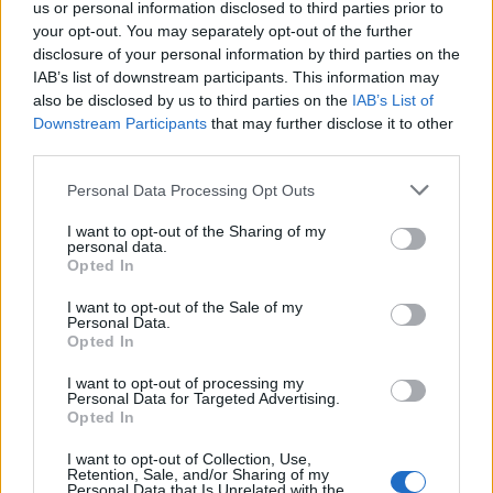
us or personal information disclosed to third parties prior to
your opt-out. You may separately opt-out of the further
Seguici su Google Discover
disclosure of your personal information by third parties on the
IAB’s list of downstream participants. This information may
Segui Libero Quotidiano su Google Discover
also be disclosed by us to third parties on the
IAB’s List of
Scegli Libero Quotidiano come fonte preferita
Downstream Participants
that may further disclose it to other
third parties.
SEZIONI
Personal Data Processing Opt Outs
I want to opt-out of the Sharing of my
SPETTACOLI
personal data.
Opted In
SCIENZA E TECH
I want to opt-out of the Sale of my
Personal Data.
Opted In
ALTRO
I want to opt-out of processing my
Personal Data for Targeted Advertising.
Opted In
I want to opt-out of Collection, Use,
Retention, Sale, and/or Sharing of my
Personal Data that Is Unrelated with the