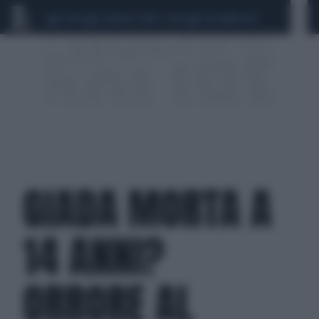
CEUTA
SCANDALO CONTE-COVID
CALCIOMERCATO
GIADA MORTA A
14 ANNI?
ORRORE AL