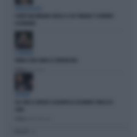
POLITICA IN LUTTO
È MORTO MASSIMILIANO CENCELLI: IL SUO "MANUALE" È DIVENTATO
LEGGENDARIO
IL GENERALE
VANNACCI NON CHIUDE AL CENTRODESTRA
Politica
di Elisa Calessi
DISPERATI
SUL COVID LA SINISTRA SI AGGRAPPA AL DOCUMENTO-PATACCA DI
CONTE
Politica
di Andrea Muzzolon
I PIÙ LETTI