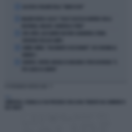
1
ALL’ASTA IL PALLONE DELLA “MANO DI DIO”
2
MALDINI VUOTA IL SACCO: "COSA È SUCCESSO DAVVERO CON LA
NAZIONALE, MALAGÒ, GUARDIOLA E PIRLO"
3
JUVE-INTER, ALESSANDRO BASTONI SCARAVENTA A TERRA
ZHEGROVA: RISSA IN CAMPO
4
JANNIK SINNER, "DOLCEMENTE OSSESSIONATO": CHI SI INCHINA AL
NUMERO 1
5
JUVENTUS, PAPERE-MICHELE DI GREGORIO E TIFOSI IN RIVOLTA: "IL
PIÙ SCARSO DI SEMPRE"
TI POTREBBERO INTERESSARE
ITALIA
LAMPEDUSA, SEGNALA LA SUA PRESENZA CON LA BOA: TRAVOLTO DAL GOMMONE DI
DUE TURISTI