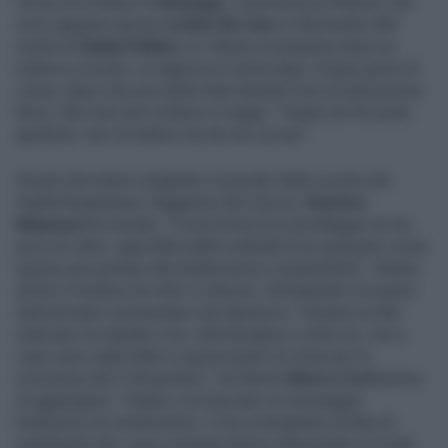
Orrore al cimitero di
Busnago
, in provincia di Monza. Qui
sono apparse alcune
scritte No Vax
in riferimento alla
morte di
Giada Pollara
, la 14enne scomparsa dopo un
malore a scuola. La ragazza è morta dopo cinque giorni di
coma, dopo che era stata male durante l’ora di educazione
fisica. Nei muri del cimitero si legge: "Giada non ha avuto
giustizia: non di malore ma da vax uccisa".
Parole che hanno indignato il preside della scuola che
Giada frequentava. Raggiunto dal
Giorno
,
Gustavo
Matassa
ha tuonato: "È una forma di sciacallaggio di chi,
privo di valori, approfitta della visibilità di un episodio come
questo per portare alla ribalta teorie complottiste". Intanto
anche il sindaco ha rotto il silenzio, dichiarando di essere
intenzionato a presentare una denuncia. "Queste scritte
mancano di rispetto a lei, alla famiglia e a tutti noi, non a
caso sono state fatte in questi giorni di visite per la
ricorrenza del 2 Novembre", ha riferito
Marco Corti
prima
di aggiungere: "Giada ci ha lasciato un messaggio
bellissimo di condivisione. Ci ha consegnato un’idea di
solidarietà che i suoi coetanei hanno interpretato in modo