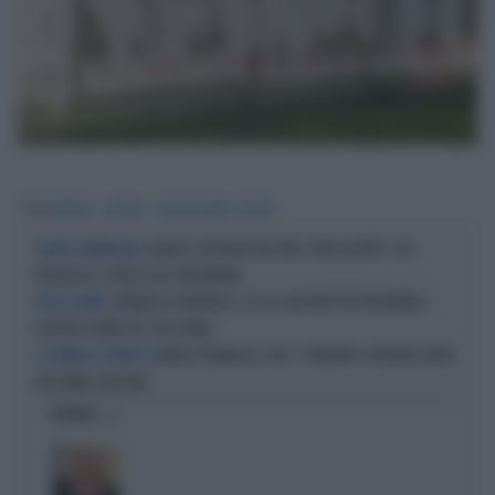
Tag
BUSNAGO
VACCINO
GIADA POLLARA
NO VAX
CANCRO: UN NUOVO VACCINO "INTELLIGENTE" CHE
RICERCA SPERIMENTALE
RISVEGLIA LE DIFESE DELL'ORGANISMO
TUMORE AL PANCREAS, ECCO IL VACCINO PER PREVENIRLO:
PASSI IN AVANTI
POSITIVI I PRIMI TEST SULL’UOMO
MARCO TRAVAGLIO-CHOC: "TANGENTI A VON DER LEYEN
LA SPARATA AL DIBATTITO
PER ARMI E VACCINO"
OPINIONI