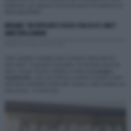
bellissimo, per questo è ancora più grave che qualcuno ne
abbia approfittato".
BERGAMO, "HA SOFFOCATO E UCCISO I FIGLI DI 4 E 2 MESI":
ARRESTATA LA MADRE
Inquietante la storia che arriva da Pedrengo, un piccolo comune alle porte di
Bergamo. Una donna di 27 anni è sta...
L'atto vandalico sarebbe stato compiuto nella notte tra
mercoledì 1 e giovedì 2 novembre. Al momento ignoti gli
autori, ma per il primo cittadino si tratta di
un gruppo
organizzato
, visto che la firma a corredo di quelle scritte –
che hanno imbrattato anche altri cimiteri e altre strutture nei
mesi scorsi – è ormai nota.