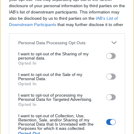
Seguici su Google Discover
disclosure of your personal information by third parties on the
IAB’s list of downstream participants. This information may
Segui Libero Quotidiano su Google Discover
also be disclosed by us to third parties on the
IAB’s List of
Scegli Libero Quotidiano come fonte preferita
Downstream Participants
that may further disclose it to other
third parties.
SEZIONI
Personal Data Processing Opt Outs
I want to opt-out of the Sharing of my
SPETTACOLI
personal data.
Opted In
SCIENZA E TECH
I want to opt-out of the Sale of my
Personal Data.
Opted In
ALTRO
I want to opt-out of processing my
Personal Data for Targeted Advertising.
Opted In
I want to opt-out of Collection, Use,
Retention, Sale, and/or Sharing of my
Personal Data that Is Unrelated with the
Purposes for which it was collected.
Libero Shopping
Contatti
Pubblicità
Cookie policy
Privacy policy
Opted Out