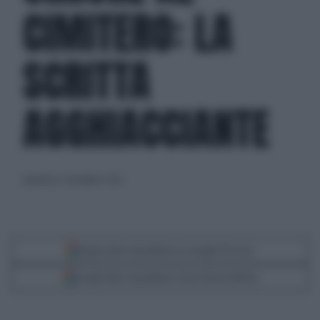
CIMITERO: LA
SCRITTA
AGGHIACCIANTE
domenica 5 novembre 2023
Segui Libero Quotidiano su Google Discover
Scegli Libero Quotidiano come fonte preferita