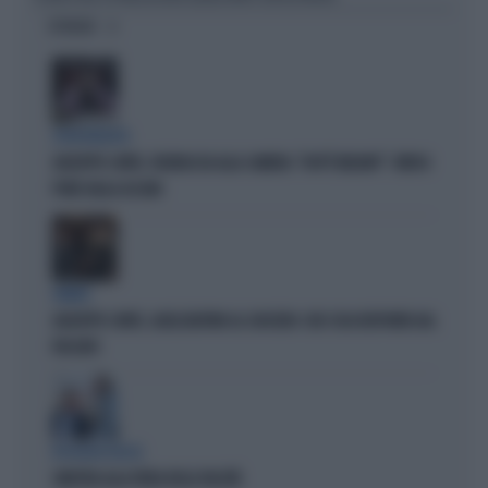
OPINIONI
SPROVVEDUTO
GIUSEPPE CONTE, FIGURACCIA ALLA CAMERA: "DOV'È MELONI?". IRRISO
PURE DALLA ASCANI
OMBRE
GIUSEPPE CONTE, QUELL'AIUTINO AL SUOCERO: CHE COSA RISPUNTA DAL
PASSATO
IPOCRISIE ROSSE
SINISTRA ALLA FIERA DELLE FALSITÀ