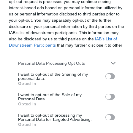
opt-out request is processed you may continue seeing
interest-based ads based on personal information utilized by
us or personal information disclosed to third parties prior to
your opt-out. You may separately opt-out of the further
Seguici su Google Discover
disclosure of your personal information by third parties on the
IAB’s list of downstream participants. This information may
Segui Libero Quotidiano su Google Discover
also be disclosed by us to third parties on the
IAB’s List of
Scegli Libero Quotidiano come fonte preferita
Downstream Participants
that may further disclose it to other
third parties.
SEZIONI
Personal Data Processing Opt Outs
I want to opt-out of the Sharing of my
SPETTACOLI
personal data.
Opted In
SCIENZA E TECH
I want to opt-out of the Sale of my
Personal Data.
Opted In
ALTRO
I want to opt-out of processing my
Personal Data for Targeted Advertising.
Opted In