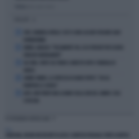
Politica
di Alessandro Sallusti
I PIÙ LETTI
1
JUVE, RAVANELLI RIVELA: COSÌ SI SONO LASCIATI SFUGGIRE GIGIO
DONNARUMMA
2
SINNER, NARGISO: "FISICAMENTE? NO, ECCO PERCHÉ PUÒ ESSERSI
STANCATO MENTALMENTE"
3
IGLI TARE, FURTO SUL TRENO E ARRESTO DOPO I FUNERALI DI
BARESI
4
JANNIK SINNER, LA CERTEZZA DI DARIO PUPPO: "CHI GLI
ROMPERÀ LE SCATOLE"
5
AUTO, NON TENETE MAI LA MANO SULLA LEVA DEL CAMBIO: COSA
SI RISCHIA
TI POTREBBERO INTERESSARE
ITALIA
SARDEGNA, INCUBO NEI RESORT DI LUSSO: CLIENTI IN SPIAGGIA E FURTI A RAFFICA