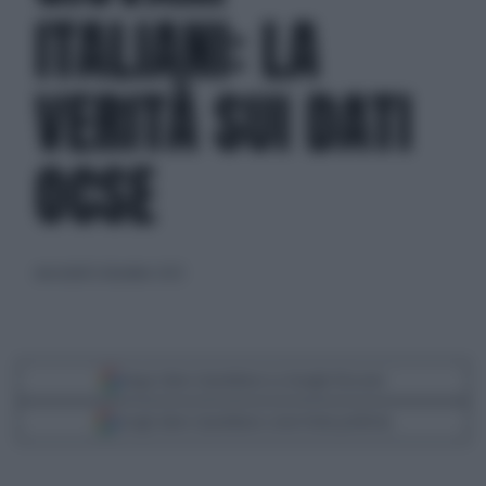
ITALIANI: LA
VERITÀ SUI DATI
OCSE
mercoledì 6 dicembre 2023
Segui Libero Quotidiano su Google Discover
Scegli Libero Quotidiano come fonte preferita