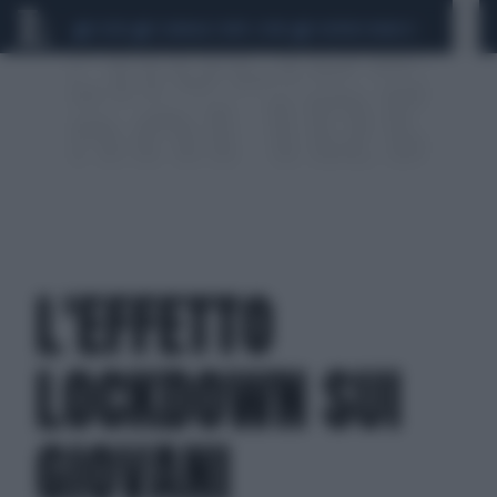
CEUTA
SCANDALO CONTE-COVID
SIGFRIDO RANUCCI
L'EFFETTO
LOCKDOWN SUI
GIOVANI