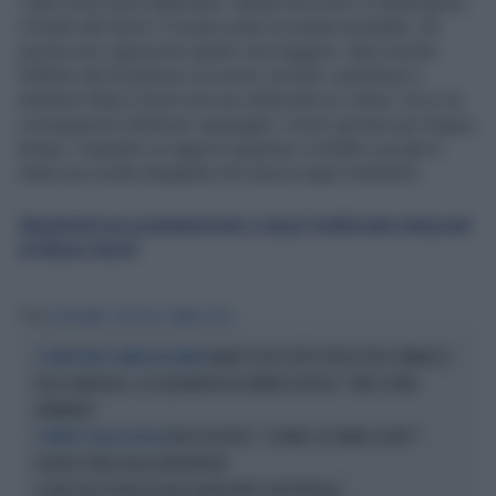
I dati Ocse sono allarmanti: italiani bocciati in matematica,
il livello del Sud è 15 punti sotto la media mondiale. Gli
uomini non capiscono quello che leggono. Ma è anche
l'effetto del lockdown sui nostri cervelli, sottolinea il
direttore Mario Sechi nel suo editoriale su Libero. Ecco le
conseguenze dell'aver segregato i nostri giovani per troppo
tempo. Impedire ai ragazzi qualsiasi contatto sociale è
stata una scelta sbagliata che lascia segni indelebili.
Registrati qui gratuitamente e leggi l'editoriale integrale
di Mario Sechi
Tag
LOCKDOWN
OCSE PISA
MARIO SECHI
MARIO SECHI SOTTO TUTELA PER LE MINACCE
IL DIRETTORE DI LIBERO NEL MIRINO
DEGLI ANARCHICI, LA SOLIDARIETÀ DEL MONDO POLITICO: "NON SI FARÀ
INTIMIDIRE"
ENZO IACCHETTI, "IL NOBEL LO DIAMO A LORO?":
IL PARTITO DELLA FLOTILLA
DELIRIO TOTALE DALLA BERLINGUER
IL BUCO DEL PD NELL'ACQUA (ALTA) NON È UN DETTAGLIO