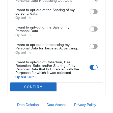
SEZIONI
Personal Data Processing Opt Outs
I want to opt-out of the Sharing of my
SPETTACOLI
personal data.
Opted In
SCIENZA E TECH
I want to opt-out of the Sale of my
Personal Data.
Opted In
ALTRO
I want to opt-out of processing my
Personal Data for Targeted Advertising.
Opted In
I want to opt-out of Collection, Use,
Retention, Sale, and/or Sharing of my
Personal Data that Is Unrelated with the
Purposes for which it was collected.
Libero Shopping
Contatti
Pubblicità
Cookie policy
Privacy policy
Opted Out
Condizioni generali
Modello 231
Assistenza
Preferenze Privacy
CONFIRM
Editoriale Libero S.r.l. - Sede Legale: Via dell’Aprica 18, 20158 Milano -
Registro Imprese di Milano Monza Brianza Lodi: C.F. e P.IVA 06823221004 -
R.E.A. Milano n. 1690166 Cap. Soc. € 400.000,00 i.v.
Tutti i diritti riservati - ISSN (sito web): 2531-6370
Data Deletion
Data Access
Privacy Policy