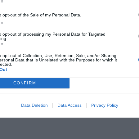
In
o opt-out of the Sale of my Personal Data.
In
to opt-out of processing my Personal Data for Targeted
ing.
In
o opt-out of Collection, Use, Retention, Sale, and/or Sharing
ersonal Data that Is Unrelated with the Purposes for which it
lected.
Out
CONFIRM
Data Deletion
Data Access
Privacy Policy