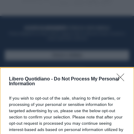
ACQUISTA UN ABBONAMENTO
OTTIENI DEI SUPER VANTAGGI
Potrai sfogliare la rivista online, leggere tutte le edizioni locali, ricevere a
casa il giornale cartaceo
SFOGLIA IL GIORNALE
ACQUISTA ABBONAMENTO
Libero Quotidiano -
Do Not Process My Personal
Information
If you wish to opt-out of the sale, sharing to third parties, or
processing of your personal or sensitive information for
targeted advertising by us, please use the below opt-out
section to confirm your selection. Please note that after your
opt-out request is processed you may continue seeing
interest-based ads based on personal information utilized by