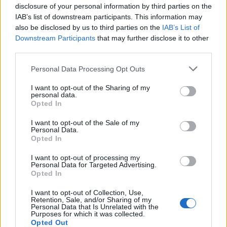
Seguici su Google Discover
disclosure of your personal information by third parties on the
IAB’s list of downstream participants. This information may
Segui Libero Quotidiano su Google Discover
also be disclosed by us to third parties on the
IAB’s List of
Scegli Libero Quotidiano come fonte preferita
Downstream Participants
that may further disclose it to other
third parties.
SEZIONI
Personal Data Processing Opt Outs
I want to opt-out of the Sharing of my
SPETTACOLI
personal data.
Opted In
SCIENZA E TECH
I want to opt-out of the Sale of my
Personal Data.
Opted In
ALTRO
I want to opt-out of processing my
Personal Data for Targeted Advertising.
Opted In
I want to opt-out of Collection, Use,
Retention, Sale, and/or Sharing of my
Personal Data that Is Unrelated with the
Purposes for which it was collected.
Libero Shopping
Contatti
Pubblicità
Cookie policy
Privacy policy
Opted Out