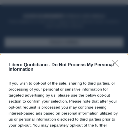
ACQUISTA UN ABBONAMENTO
OTTIENI DEI SUPER VANTAGGI
Potrai sfogliare la rivista online, leggere tutte le edizioni locali, ricevere a
casa il giornale cartaceo
SFOGLIA IL GIORNALE
ACQUISTA ABBONAMENTO
Libero Quotidiano -
Do Not Process My Personal
Information
If you wish to opt-out of the sale, sharing to third parties, or
processing of your personal or sensitive information for
targeted advertising by us, please use the below opt-out
section to confirm your selection. Please note that after your
opt-out request is processed you may continue seeing
interest-based ads based on personal information utilized by
us or personal information disclosed to third parties prior to
your opt-out. You may separately opt-out of the further