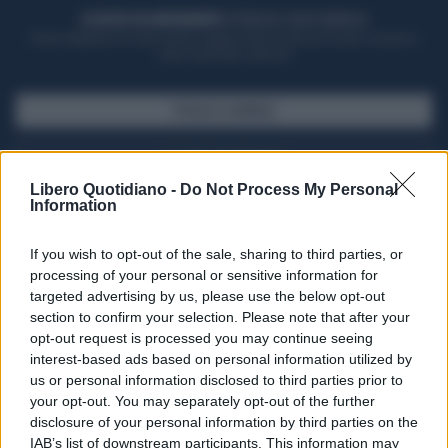
ACQUISTA UN ABBONAMENTO
OTTIENI DEI SUPER VANTAGGI
Potrai sfogliare la rivista online, leggere tutte le edizioni locali, ricevere a
casa il giornale cartaceo
SFOGLIA IL GIORNALE
ACQUISTA ABBONAMENTO
Libero Quotidiano -
Do Not Process My Personal
Information
If you wish to opt-out of the sale, sharing to third parties, or
processing of your personal or sensitive information for
targeted advertising by us, please use the below opt-out
section to confirm your selection. Please note that after your
opt-out request is processed you may continue seeing
interest-based ads based on personal information utilized by
us or personal information disclosed to third parties prior to
your opt-out. You may separately opt-out of the further
Seguici su Google Discover
disclosure of your personal information by third parties on the
IAB’s list of downstream participants. This information may
Segui Libero Quotidiano su Google Discover