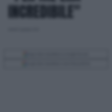
INCREDIBILE"
venerdì 12 gennaio 2024
Segui Libero Quotidiano su Google Discover
Scegli Libero Quotidiano come fonte preferita