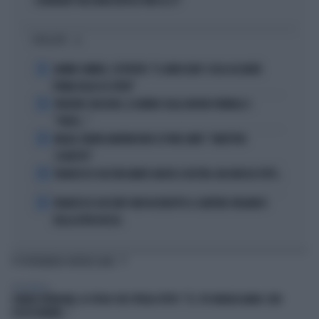
SCHENGEN? NESSUNA REVOCA FINO AL 15"
I PIÙ LETTI
1
JANNIK SINNER, L'ESPERTO: "IL GINOCCHIO? COSA ACCADRÀ
PRIMA DELLO US OPEN"
2
FREDERIC VASSEUR, IL DUBBIO SULLA NUOVA FORMULA 1:
"FORSE..."
3
MILAN, RUBEN AMORIM NON SI PONE LIMITI: "OBIETTIVO
SCUDETTO"
4
FRANCESCO GUCCINI AMATO ANCHE A DESTRA. MA NON DA TUTTI...
5
FRANCESCO GUCCINI? NON VA RIDOTTO A CANTORE ORGANICO
DELLA DITTA ROSSA
TI POTREBBERO INTERESSARE
PERSONAGGI
CHIARA FERRAGNI, LO SFOGO CHE SPIEGA TUTTO: "SÌ, STO INGRASSANDO. ERO
OSSESSIONATA..."