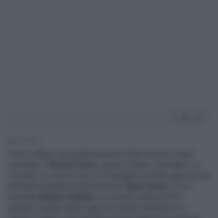
2' di lettura
"Avevo offerto una testimonianza scritta ma non è stata
accettata":
Richard Gere,
ospite di Marco Damilano a
Il
Cavallo e la Torre
su Rai 3, ha spiegato perché oggi non era
presente all'udienza del processo
Open Arms
in cui è
imputato
Matteo Salvini,
La vicenda risale al 2019,
quando il leader della Lega era ministro dell'Interno e