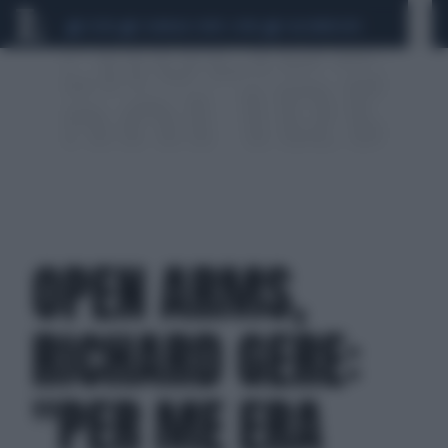
CEUTA
SCANDALO CONTE-COVID
CALCIOMERCATO
OPEN ARMS,
RICHARD GERE:
"PER ME ERA