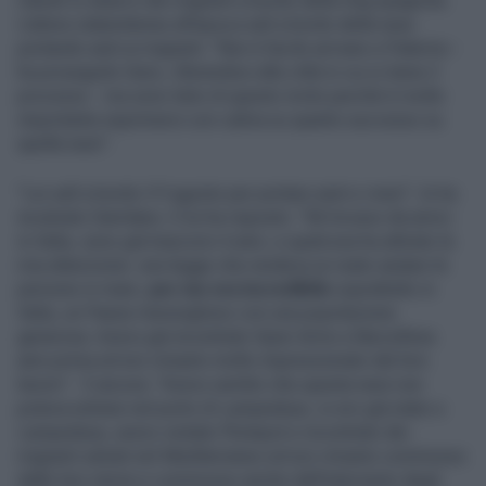
ritardò lo sbarco dei migranti a bordo della Ong spagnola.
L'attore statunitense all'epoca salì a bordo della nave
portando aiuti ai migranti. "Non è facile arrivare a Palermo -
ha proseguito Gere, riferendosi alla città in cui si tiene il
processo - ma sono lieto di questo invito perché è molto
importante esprimersi con calma su quanto successo su
quella nave".
"Lei salì a bordo il 9 agosto per portare aiuti e viveri", lo ha
incalzato Damilano. E lui ha risposto: "Mi trovavo da amici
in Italia, sono già trascorsi 4 anni, e qualcosa ha attirato la
mia attenzione: una legge che rendeva un reato aiutare le
persone in mare,
per me era incredibile
soprattutto in
Italia, un Paese meraviglioso con una popolazione
generosa. Avevo già incontrato Open Arms a Barcellona
anni prima ed ero rimasto molto impressionato dal loro
lavoro". E ancora: "Avevo sentito che questa nave non
poteva entrare nel porto di Lampedusa, io ero già stato a
Lampedusa, avevo visitato l'hotspot e incontrato dei
migranti salvati nel Mediterraneo ed ero rimasto commosso
dalle loro storie e commosso anche dall'intervento degli