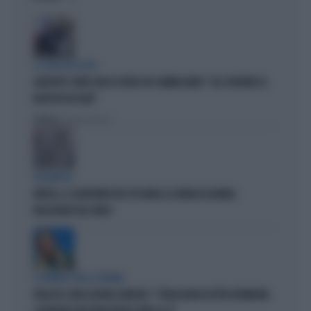
IL SOSPETTO DI FDI
GIUSEPPE CONTE GIOCA SPORCO IN COMMISSIONE? "GLI SCRIVONO LE
RISPOSTE IN CHAT"
Politica
di Roberto Tortora
QUI NAPOLI
NAPOLI, IL SEGRETARIO DEL PD RUBA LA CREMA DA BARBA:
INCASTRATO DAL VIDEO
È GUERRA CON LA SPAGNA
PALAZZO CHIGI LIQUIDA SÁNCHEZ: "L'ITALIA NON ACCETTA ULTIMATUM.