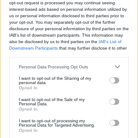
opt-out request is processed you may continue seeing
interest-based ads based on personal information utilized by
us or personal information disclosed to third parties prior to
your opt-out. You may separately opt-out of the further
Seguici su Google Discover
disclosure of your personal information by third parties on the
IAB’s list of downstream participants. This information may
Segui Libero Quotidiano su Google Discover
also be disclosed by us to third parties on the
IAB’s List of
Scegli Libero Quotidiano come fonte preferita
Downstream Participants
that may further disclose it to other
third parties.
SEZIONI
Personal Data Processing Opt Outs
I want to opt-out of the Sharing of my
SPETTACOLI
personal data.
Opted In
SCIENZA E TECH
I want to opt-out of the Sale of my
Personal Data.
Opted In
ALTRO
I want to opt-out of processing my
Personal Data for Targeted Advertising.
Opted In