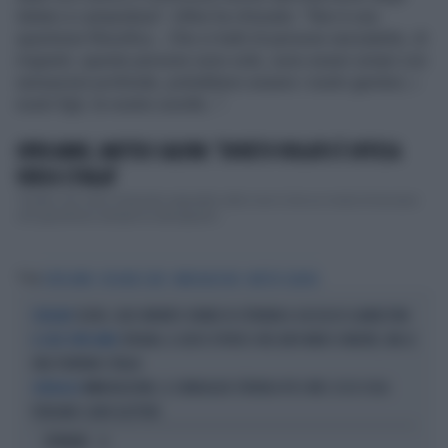
italiani a Lampedusa". Infine ha chiosato: "Non è una
questione filosofica... Che si tratti di persone senzatetto, di
migranti, queste persone sono sole, sono esseri umani con
sensazioni profonde, potrebbero essere i nostri genitori, i
nostri figli, le nostre sorelle...".
OPEN ARMS, MATTEO SALVINI: "DIVIETO VIOLATO È OFFESA
VERSO L'ITALIA"
"Quello che viene chiamato sequestro altro non è che un modo di lavorare
che garantisce sempre la salvaguard...
Tag
OPEN ARMS
RICHARD GERE
IMMIGRAZIONE
MATTEO SALVINI
CEUTA, CAOS INFINITO: RONDE DI CITTADINI A CACCIA DI CLANDESTINI
L'EXCLAVE
SPAGNA, IL GIOCO SPORCO: NEI LORO MARI SI MUORE, MA LE
IL CASO OPEN ARMS
ONG PUNTANO L'ITALIA
IMMIGRAZIONE, IL SONDAGGIO STRONCA PD E M5S: ECCO COSA
SONDAGGI
PENSANO I LORO ELETTORI
OPINIONI