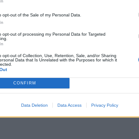
In
o opt-out of the Sale of my Personal Data.
In
to opt-out of processing my Personal Data for Targeted
ing.
In
o opt-out of Collection, Use, Retention, Sale, and/or Sharing
ersonal Data that Is Unrelated with the Purposes for which it
lected.
Out
CONFIRM
Data Deletion
Data Access
Privacy Policy