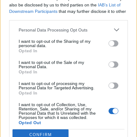
also be disclosed by us to third parties on the
IAB’s List of
Scegli Libero Quotidiano come fonte preferita
Downstream Participants
that may further disclose it to other
third parties.
SEZIONI
Personal Data Processing Opt Outs
I want to opt-out of the Sharing of my
SPETTACOLI
personal data.
Opted In
SCIENZA E TECH
I want to opt-out of the Sale of my
Personal Data.
Opted In
ALTRO
I want to opt-out of processing my
Personal Data for Targeted Advertising.
Opted In
I want to opt-out of Collection, Use,
Retention, Sale, and/or Sharing of my
Personal Data that Is Unrelated with the
Purposes for which it was collected.
Libero Shopping
Contatti
Pubblicità
Cookie policy
Privacy policy
Opted Out
Condizioni generali
Modello 231
Assistenza
Preferenze Privacy
CONFIRM