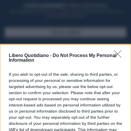
ACQUISTA UN ABBONAMENTO
OTTIENI DEI SUPER VANTAGGI
Potrai sfogliare la rivista online, leggere tutte le edizioni locali, ricevere a
casa il giornale cartaceo
SFOGLIA IL GIORNALE
ACQUISTA ABBONAMENTO
Libero Quotidiano -
Do Not Process My Personal
Information
If you wish to opt-out of the sale, sharing to third parties, or
processing of your personal or sensitive information for
targeted advertising by us, please use the below opt-out
section to confirm your selection. Please note that after your
opt-out request is processed you may continue seeing
interest-based ads based on personal information utilized by
us or personal information disclosed to third parties prior to
your opt-out. You may separately opt-out of the further
Seguici su Google Discover
disclosure of your personal information by third parties on the
IAB’s list of downstream participants. This information may
Segui Libero Quotidiano su Google Discover