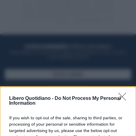
ACQUISTA UN ABBONAMENTO
OTTIENI DEI SUPER VANTAGGI
Potrai sfogliare la rivista online, leggere tutte le edizioni locali, ricevere a
casa il giornale cartaceo
SFOGLIA IL GIORNALE
ACQUISTA ABBONAMENTO
Libero Quotidiano -
Do Not Process My Personal
Information
If you wish to opt-out of the sale, sharing to third parties, or
processing of your personal or sensitive information for
targeted advertising by us, please use the below opt-out