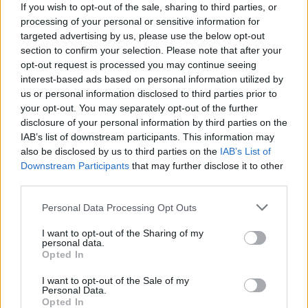
If you wish to opt-out of the sale, sharing to third parties, or
processing of your personal or sensitive information for
targeted advertising by us, please use the below opt-out
section to confirm your selection. Please note that after your
opt-out request is processed you may continue seeing
Seguici su Google Discover
interest-based ads based on personal information utilized by
Segui Libero Quotidiano su Google Discover
us or personal information disclosed to third parties prior to
your opt-out. You may separately opt-out of the further
Scegli Libero Quotidiano come fonte preferita
disclosure of your personal information by third parties on the
IAB’s list of downstream participants. This information may
also be disclosed by us to third parties on the
IAB’s List of
SEZIONI
Downstream Participants
that may further disclose it to other
third parties.
SPETTACOLI
Personal Data Processing Opt Outs
SCIENZA E TECH
I want to opt-out of the Sharing of my
personal data.
Opted In
ALTRO
I want to opt-out of the Sale of my
Personal Data.
Opted In