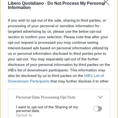
Libero Quotidiano -
Do Not Process My Personal
Information
If you wish to opt-out of the sale, sharing to third parties, or
processing of your personal or sensitive information for
targeted advertising by us, please use the below opt-out
section to confirm your selection. Please note that after your
opt-out request is processed you may continue seeing
interest-based ads based on personal information utilized by
us or personal information disclosed to third parties prior to
your opt-out. You may separately opt-out of the further
Seguici su Google Discover
disclosure of your personal information by third parties on the
IAB’s list of downstream participants. This information may
Segui Libero Quotidiano su Google Discover
also be disclosed by us to third parties on the
IAB’s List of
Scegli Libero Quotidiano come fonte preferita
Downstream Participants
that may further disclose it to other
third parties.
SEZIONI
Personal Data Processing Opt Outs
I want to opt-out of the Sharing of my
SPETTACOLI
personal data.
Opted In