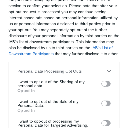
section to confirm your selection. Please note that after your
opt-out request is processed you may continue seeing
interest-based ads based on personal information utilized by
us or personal information disclosed to third parties prior to
your opt-out. You may separately opt-out of the further
Seguici su Google Discover
disclosure of your personal information by third parties on the
IAB’s list of downstream participants. This information may
Segui Libero Quotidiano su Google Discover
also be disclosed by us to third parties on the
IAB’s List of
Scegli Libero Quotidiano come fonte preferita
Downstream Participants
that may further disclose it to other
third parties.
SEZIONI
Personal Data Processing Opt Outs
I want to opt-out of the Sharing of my
SPETTACOLI
personal data.
Opted In
SCIENZA E TECH
I want to opt-out of the Sale of my
Personal Data.
Opted In
ALTRO
I want to opt-out of processing my
Personal Data for Targeted Advertising.