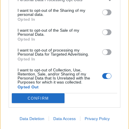
I want to opt-out of the Sharing of my
personal data.
Opted In
I want to opt-out of the Sale of my
Personal Data.
Opted In
I want to opt-out of processing my
Personal Data for Targeted Advertising.
Opted In
I want to opt-out of Collection, Use,
Retention, Sale, and/or Sharing of my
Personal Data that Is Unrelated with the
Purposes for which it was collected.
Opted Out
CONFIRM
Data Deletion
Data Access
Privacy Policy