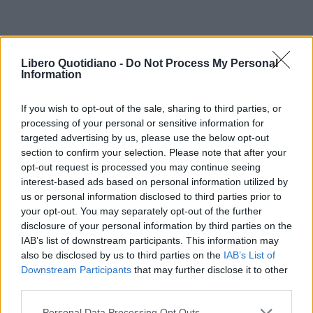
Libero Quotidiano -
Do Not Process My Personal
Information
If you wish to opt-out of the sale, sharing to third parties, or
processing of your personal or sensitive information for
targeted advertising by us, please use the below opt-out
section to confirm your selection. Please note that after your
opt-out request is processed you may continue seeing
interest-based ads based on personal information utilized by
us or personal information disclosed to third parties prior to
your opt-out. You may separately opt-out of the further
disclosure of your personal information by third parties on the
IAB’s list of downstream participants. This information may
also be disclosed by us to third parties on the
IAB’s List of
Downstream Participants
that may further disclose it to other
third parties.
Personal Data Processing Opt Outs