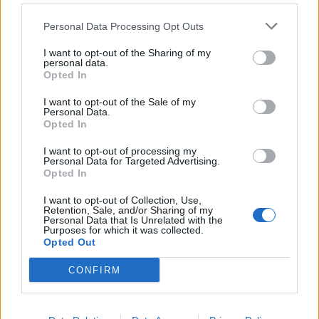
SEZIONI
Personal Data Processing Opt Outs
I want to opt-out of the Sharing of my
SPETTACOLI
personal data.
Opted In
SCIENZA E TECH
I want to opt-out of the Sale of my
Personal Data.
Opted In
ALTRO
I want to opt-out of processing my
Personal Data for Targeted Advertising.
Opted In
I want to opt-out of Collection, Use,
Retention, Sale, and/or Sharing of my
Personal Data that Is Unrelated with the
Purposes for which it was collected.
Libero Shopping
Contatti
Pubblicità
Cookie policy
Privacy policy
Opted Out
Condizioni generali
Modello 231
Assistenza
Preferenze Privacy
CONFIRM
Editoriale Libero S.r.l. - Sede Legale: Via dell’Aprica 18, 20158 Milano -
Registro Imprese di Milano Monza Brianza Lodi: C.F. e P.IVA 06823221004 -
R.E.A. Milano n. 1690166 Cap. Soc. € 400.000,00 i.v.