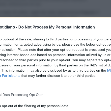
ata, attribuiscono al cosi...
o meno di coloro i quali non sono riusciti ad acchiappare il
ccesso bisogna persuadere il popolo bue e non i
che pur essendo una donna capace è capace di tutto meno
otidiano -
Do Not Process My Personal Information
 Terzo Polo, che d’ora in poi sarebbe meglio si chiamasse
ffenda casomai leggesse questo mio innocente articolo.
to opt-out of the sale, sharing to third parties, or processing of your per
il volgo come dice la parola stessa è volgare ma allorché
formation for targeted advertising by us, please use the below opt-out s
pria convenienza, vera o apparente che sia. Consigliamo al
r selection. Please note that after your opt-out request is processed y
nciando alle sue velleità politiche.
eing interest-based ads based on personal information utilized by us or
disclosed to third parties prior to your opt-out. You may separately opt-
losure of your personal information by third parties on the IAB’s list of
. This information may also be disclosed by us to third parties on the
IA
Participants
that may further disclose it to other third parties.
l Data Processing Opt Outs
o opt-out of the Sharing of my personal data.