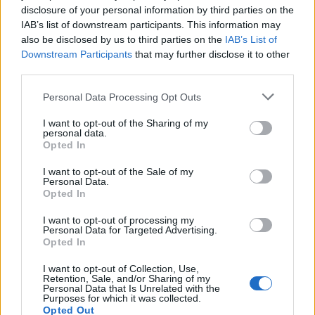
Seguici su Google Discover
disclosure of your personal information by third parties on the
IAB’s list of downstream participants. This information may
Segui Libero Quotidiano su Google Discover
also be disclosed by us to third parties on the
IAB’s List of
Scegli Libero Quotidiano come fonte preferita
Downstream Participants
that may further disclose it to other
third parties.
SEZIONI
Personal Data Processing Opt Outs
I want to opt-out of the Sharing of my
SPETTACOLI
personal data.
Opted In
SCIENZA E TECH
I want to opt-out of the Sale of my
Personal Data.
Opted In
ALTRO
I want to opt-out of processing my
Personal Data for Targeted Advertising.
Opted In
I want to opt-out of Collection, Use,
Retention, Sale, and/or Sharing of my
Personal Data that Is Unrelated with the
Purposes for which it was collected.
Libero Shopping
Contatti
Pubblicità
Cookie policy
Privacy policy
Opted Out