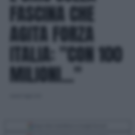
FASCINA CHE
AGITA FORZA
ITALIA: "CON 100
MILIONI..."
venerdì 7 luglio 2023
Segui Libero Quotidiano su Google Discover