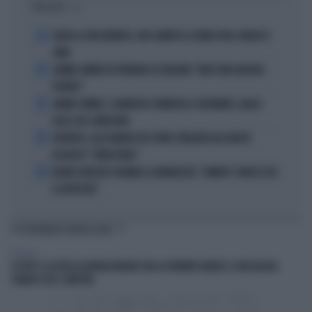
I PIÙ LETTI
1
ADDIO A LIVIO BERRUTI, ORO OLIMPICO A ROMA 1960: AVEVA 87
ANNI
2
JANNIK SINNER FA TREMARE GLI ITALIANI: "NON SONO ANCORA
PRONTO"
3
JANNIK SINNER, CLAMOROSO: RINUNCIA A CINCINNATI, GIALLO
SULLE SUE CONDIZIONI
4
JUVENTUS, ALESSANDRO DEL PIERO STREGATO DAL NUOVO
ACQUISTO: "TANTA ROBA"
5
NOVAK DJOKOVIC FULMINA IL GIORNALISTA: "SINNER? CONOSCI GIÀ
LA RISPOSTA"
TI POTREBBERO INTERESSARE
POLITICA
IL POST E LA FOTO DI GIORGIA MELONI CON LA PREMIER DANESE: IL MESSAGGIO
CHIARO A UE E SINISTRA