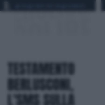
CEUTA
SCANDALO CONTE-COVID
CALCIOMERCATO
TESTAMENTO
BERLUSCONI,
L'SMS SULLA