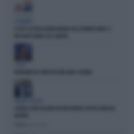
LA PREMIER
IL POST E LA FOTO DI GIORGIA MELONI CON LA PREMIER DANESE: IL
MESSAGGIO CHIARO A UE E SINISTRA
IL CASO
FRATOIANNI USA I MORTI PER ATTACCARE IL GOVERNO
SILENZIO SOSPETTO
SCHLEIN E CONTE TACCIONO PER NON PERDERE I VOTI DEL SINDACATO
MILITANTE
Politica
di Pietro Senaldi