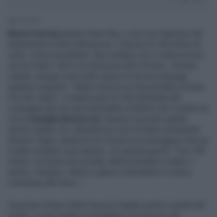
1' di lettura
Marta Fascina
adesso deve fare i conti con l'apertura del
testamento di Silvio Berlusconi. Il lascito di 100 milioni di
certo, come prevedibile, fara scattare voci e indiscrezioni
sul suo futuro. Ma in un retroscena del Corriere, Tomaso
Labate, spiega come nelle stanze di Arcore serpeggi
qualche sospetto: "Marta Fascina sa che potrebbe arrivare
l'ora dei veleni". A quanto pare la cifra destinata alla
compagna del Cav ammonterebbe al debito che il partito ha
con la
famiglia Berlusconi.
Sempre secondo quanto
riporta Labate, tra i deputati più vicini al futuro presidente
Antonio Tajani, qualcuno ha ricevuto un messaggino che poi
è stato inoltrato a più riprese, con queste parole: "Con 100
milioni, se fosse una società, Marta potrebbe scalare il
partito, chiudere i debiti e gliene rimarrebbero in tasca
comunque altri dieci...".
Insomma il futuro della Fascina è legato anche a quello del
partito. Le due strade si potrebbero incontrare e far