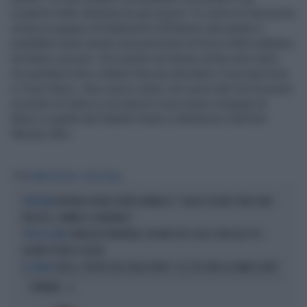
scaturire lotte intestine tra gli azzurri. Di certo la Fascina ha
ormai un gruppo di fedelissimi all'interno del partito e
potrebbe avere anche una posizione di forza nelle trattative
sul futuro azzurro. Gli scenari sul tavolo ormai sono tanti,
ma spetterà solo a Marta Fascina decidere il suo percorso
e il suo futuro. Una cosa è certa: nel cuore del Cav ha avuto
un posto di rilievo e sui lasciti il suo nome compare di
fianco a quello del fratello Paolo e dell'amico Dell'Utri.
Nessun altro.
Tag
MARTA FASCINA
FORZA ITALIA
ANTONIO TAJANI CONTRO VANNACCI: "GIULIO CESARE? NON SONO
STAFFILATA
RIDICOLO, SEMMAI A CARNEVALE"
SONDAGGIO MENTANA, VOLANO FDI E LEGA: TRACOLLO-PD,
TUTTE LE CIFRE
QUANTO PERDE SCHLEIN
TASSE, L'IPOTESI DEL TAGLIO IRPEF: "AL 33% FINO AI 60MILA EURO"
LO STUDIO
OPINIONI