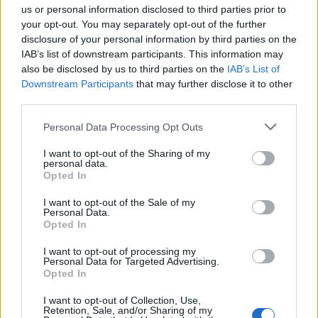
us or personal information disclosed to third parties prior to
your opt-out. You may separately opt-out of the further
Seguici su Google Discover
disclosure of your personal information by third parties on the
IAB’s list of downstream participants. This information may
Segui Libero Quotidiano su Google Discover
also be disclosed by us to third parties on the
IAB’s List of
Scegli Libero Quotidiano come fonte preferita
Downstream Participants
that may further disclose it to other
third parties.
SEZIONI
Personal Data Processing Opt Outs
I want to opt-out of the Sharing of my
SPETTACOLI
personal data.
Opted In
SCIENZA E TECH
I want to opt-out of the Sale of my
Personal Data.
Opted In
ALTRO
I want to opt-out of processing my
Personal Data for Targeted Advertising.
Opted In
I want to opt-out of Collection, Use,
Retention, Sale, and/or Sharing of my