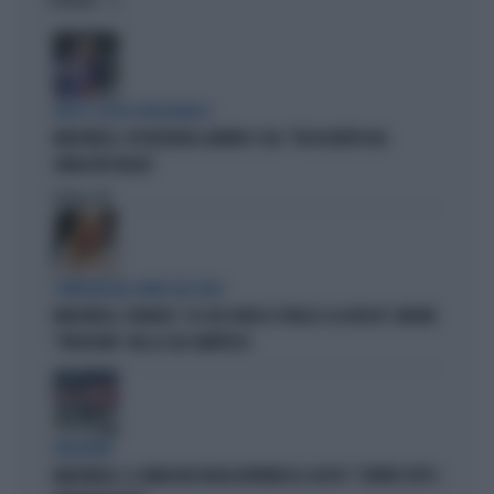
OPINIONI
DOPO IL GESTO VERGOGNOSO
MARCINELLE, FDI INCHIODA LANDINI E CGIL: "DISSOCIATEVI DAL
SINDACATO BELGA"
Politica
di
COMPAGNI NEL NOME DELL'ODIO
MARCINELLE, FIDANZA: "LA CGIL VOLTA LE SPALLE A LA RUSSA". MELONI:
"VERGOGNA". MA LA CGIL SMENTISCE
VERGOGNA
MARCINELLE, IL SINDACATO BELGA RIVENDICA IL GESTO: "CONTRO TUTTI I