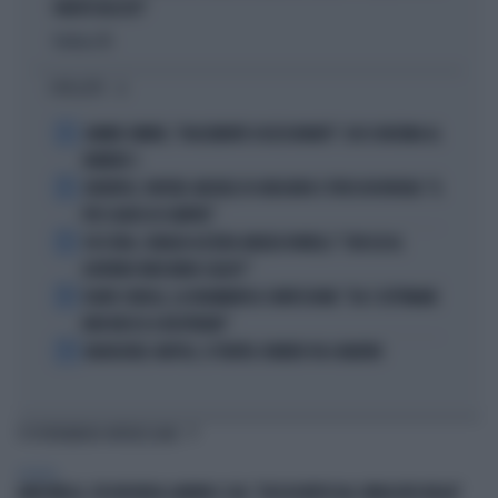
PARTITI FASCISTI"
Politica
di
I PIÙ LETTI
1
JANNIK SINNER, "DOLCEMENTE OSSESSIONATO": CHI SI INCHINA AL
NUMERO 1
2
JUVENTUS, PAPERE-MICHELE DI GREGORIO E TIFOSI IN RIVOLTA: "IL
PIÙ SCARSO DI SEMPRE"
3
4 DI SERA, SENALDI AZZERA ANGELO BONELLI: "CON LUI AL
GOVERNO FARÀ MENO CALDO?"
4
FLAVIO COBOLLI, LA DRAMMATICA CONFESSIONE: "DA 3 SETTIMANE
NON RIESCO A RESPIRARE"
5
BADIASHILE-NAPOLI, SI TRATTA. ROMERO VA A MADRID
TI POTREBBERO INTERESSARE
POLITICA
MARCINELLE, FDI INCHIODA LANDINI E CGIL: "DISSOCIATEVI DAL SINDACATO BELGA"