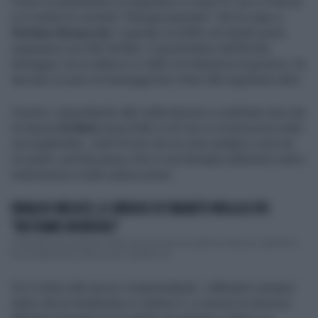
Prove di siluramento di segretario in casa Pd. Ieri a Firenze
si è riunita la corrente “Energia popolare” che fa capo a
Stefano Bonaccini
, il grande sconfitto nel duello perla
segreteria con Elly Schlein. Il governatore dell’Emilia
Romagna, tra un attacco e l’altro di ordinanza al governo, ha
lanciato un paio di messaggi ben chiari alla segretaria dem.
Il primo, rispondendo alle sollecitazioni a cambiare aria che
la stessa
Schlein
aveva fatto a chi non si riconosceva nella
sua leadership: «Dal Pd non me ne sono andato e mai me
ne andrò, perché penso che in una famiglia dobbiamo starci
nella buona e nella cattiva sorte».
RINALDO MELUCCI, IL SINDACO DI TARANTO MOLLA IL PD:
"RESTIAMO INCREDULI"
Il Pd perde ancora pezzi. Dopo le fuoriuscite di qualche tempo fa, riprende il
fiume degli addii al Nazareno. Questa vol...
Poi il siluro alla sua ex vicepresidente: «Abbiamo sempre
detto che le leadership si vedono lì, a vincere le elezioni.