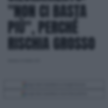
"NON CI BASTA
PIÙ", PERCHÉ
RISCHIA GROSSO
domenica 29 ottobre 2023
Segui Libero Quotidiano su Google Discover
Scegli Libero Quotidiano come fonte preferita