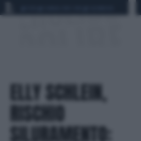
CEUTA
SCANDALO CONTE-COVID
CALCIOMERCATO
ELLY SCHLEIN,
RISCHIO
SILURAMENTO: