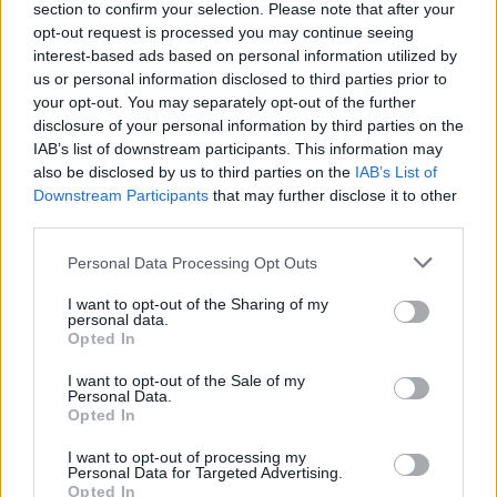
section to confirm your selection. Please note that after your
opt-out request is processed you may continue seeing
interest-based ads based on personal information utilized by
us or personal information disclosed to third parties prior to
your opt-out. You may separately opt-out of the further
Seguici su Google Discover
disclosure of your personal information by third parties on the
IAB’s list of downstream participants. This information may
Segui Libero Quotidiano su Google Discover
also be disclosed by us to third parties on the
IAB’s List of
Scegli Libero Quotidiano come fonte preferita
Downstream Participants
that may further disclose it to other
third parties.
SEZIONI
Personal Data Processing Opt Outs
I want to opt-out of the Sharing of my
SPETTACOLI
personal data.
Opted In
SCIENZA E TECH
I want to opt-out of the Sale of my
Personal Data.
Opted In
ALTRO
I want to opt-out of processing my
Personal Data for Targeted Advertising.
Opted In