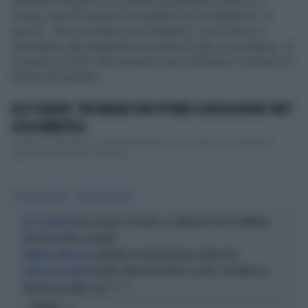
Abbiamo bisogno di un partito più grande in Italia e in
Europa, perché quando sei grande sei più attrattivo». E
ancora: «Non possiamo accontentarci, non lo dico in
riferimento alla segretaria ma prima di tutto a me stesso, di
un partito al 20%. Nei prossimi mesi dobbiamo costruire un
partito più grande».
ELLY SCHLEIN: "UN ERRORE NON VOTARE LA RISOLUZIONE ONU":
COSA DIMENTICA
"Credo che sia stato un errore per l'Italia ieri non votare una risoluzione
approvata all'Onu per una tregu...
Tag
ELLY SCHELIN
STEFANO BONACCINI
ELLY SCHLEIN, KO TECNICO: IL SONDAGGIO SULLE PRIMARIE,
NON C'È PARTITA
GIUSEPPE CONTE LA DIVORA
LA DOMANDA DA NON FARE MAI A BONACCINI
ALTRIMENTI SBROCCA
IN ONDA, BONACCINI PERDE LA TESTA: "DICIAMO AGLI
SCINTILLE CON CERASA
ITALIANI CHE SIAMO COGL***?"