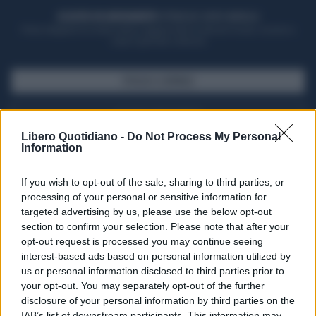
ACQUISTA UN ABBONAMENTO
OTTIENI DEI SUPER VANTAGGI
Potrai sfogliare la rivista online, leggere tutte le edizioni locali, ricevere a
casa il giornale cartaceo
SFOGLIA IL GIORNALE
ACQUISTA ABBONAMENTO
Libero Quotidiano -
Do Not Process My Personal
Information
If you wish to opt-out of the sale, sharing to third parties, or
processing of your personal or sensitive information for
targeted advertising by us, please use the below opt-out
section to confirm your selection. Please note that after your
opt-out request is processed you may continue seeing
interest-based ads based on personal information utilized by
us or personal information disclosed to third parties prior to
your opt-out. You may separately opt-out of the further
Seguici su Google Discover
disclosure of your personal information by third parties on the
IAB’s list of downstream participants. This information may