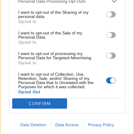
SEZIONI
Personal Data Processing Opt Outs
I want to opt-out of the Sharing of my
SPETTACOLI
personal data.
Opted In
SCIENZA E TECH
I want to opt-out of the Sale of my
Personal Data.
Opted In
ALTRO
I want to opt-out of processing my
Personal Data for Targeted Advertising.
Opted In
I want to opt-out of Collection, Use,
Retention, Sale, and/or Sharing of my
Personal Data that Is Unrelated with the
Purposes for which it was collected.
Libero Shopping
Contatti
Pubblicità
Cookie policy
Privacy policy
Opted Out
Condizioni generali
Modello 231
Assistenza
Preferenze Privacy
CONFIRM
Editoriale Libero S.r.l. - Sede Legale: Via dell’Aprica 18, 20158 Milano -
Registro Imprese di Milano Monza Brianza Lodi: C.F. e P.IVA 06823221004 -
R.E.A. Milano n. 1690166 Cap. Soc. € 400.000,00 i.v.
Tutti i diritti riservati - ISSN (sito web): 2531-6370
Data Deletion
Data Access
Privacy Policy