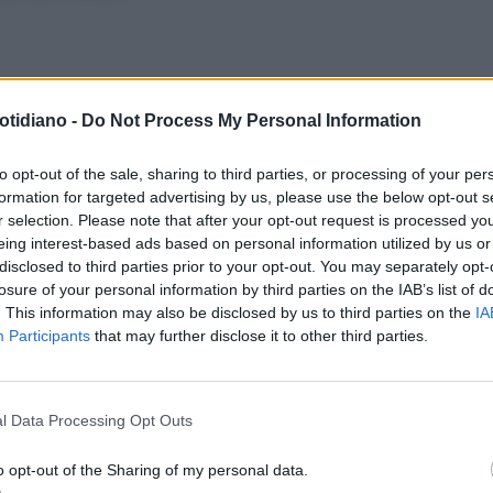
otidiano -
Do Not Process My Personal Information
to opt-out of the sale, sharing to third parties, or processing of your per
formation for targeted advertising by us, please use the below opt-out s
r selection. Please note that after your opt-out request is processed y
eing interest-based ads based on personal information utilized by us or
disclosed to third parties prior to your opt-out. You may separately opt-
losure of your personal information by third parties on the IAB’s list of
. This information may also be disclosed by us to third parties on the
IA
Participants
that may further disclose it to other third parties.
l Data Processing Opt Outs
o opt-out of the Sharing of my personal data.