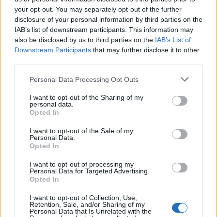
your opt-out. You may separately opt-out of the further
Seguici su Google Discover
disclosure of your personal information by third parties on the
IAB’s list of downstream participants. This information may
Segui Libero Quotidiano su Google Discover
also be disclosed by us to third parties on the
IAB’s List of
Scegli Libero Quotidiano come fonte preferita
Downstream Participants
that may further disclose it to other
third parties.
SEZIONI
Personal Data Processing Opt Outs
I want to opt-out of the Sharing of my
SPETTACOLI
personal data.
Opted In
SCIENZA E TECH
I want to opt-out of the Sale of my
Personal Data.
Opted In
ALTRO
I want to opt-out of processing my
Personal Data for Targeted Advertising.
Opted In
I want to opt-out of Collection, Use,
Retention, Sale, and/or Sharing of my
Personal Data that Is Unrelated with the