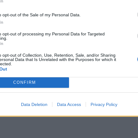
In
o opt-out of the Sale of my Personal Data.
In
to opt-out of processing my Personal Data for Targeted
ing.
In
o opt-out of Collection, Use, Retention, Sale, and/or Sharing
ersonal Data that Is Unrelated with the Purposes for which it
lected.
Out
CONFIRM
Data Deletion
Data Access
Privacy Policy