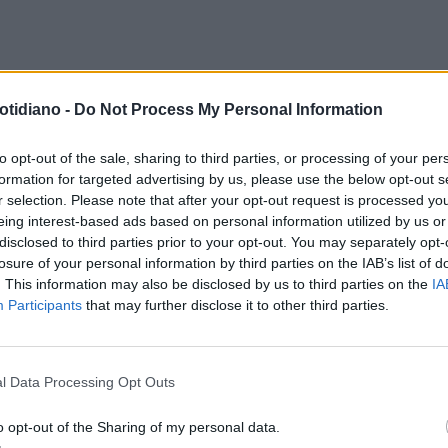
otidiano -
Do Not Process My Personal Information
to opt-out of the sale, sharing to third parties, or processing of your per
formation for targeted advertising by us, please use the below opt-out s
r selection. Please note that after your opt-out request is processed y
eing interest-based ads based on personal information utilized by us or
disclosed to third parties prior to your opt-out. You may separately opt-
losure of your personal information by third parties on the IAB’s list of
. This information may also be disclosed by us to third parties on the
IA
Participants
that may further disclose it to other third parties.
l Data Processing Opt Outs
o opt-out of the Sharing of my personal data.