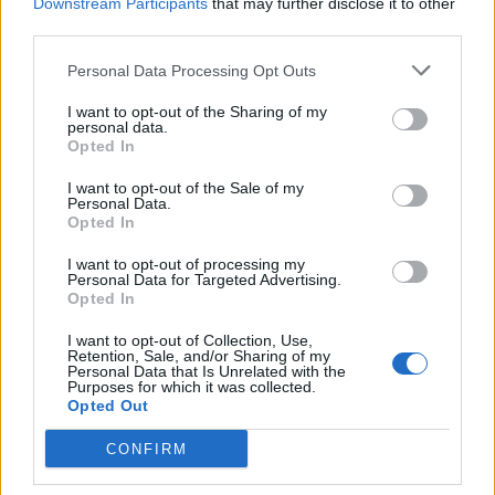
Scegli Libero Quotidiano come fonte preferita
Downstream Participants
that may further disclose it to other
third parties.
SEZIONI
Personal Data Processing Opt Outs
I want to opt-out of the Sharing of my
SPETTACOLI
personal data.
Opted In
SCIENZA E TECH
I want to opt-out of the Sale of my
Personal Data.
Opted In
ALTRO
I want to opt-out of processing my
Personal Data for Targeted Advertising.
Opted In
I want to opt-out of Collection, Use,
Retention, Sale, and/or Sharing of my
Personal Data that Is Unrelated with the
Purposes for which it was collected.
Libero Shopping
Contatti
Pubblicità
Cookie policy
Privacy policy
Opted Out
Condizioni generali
Modello 231
Assistenza
Preferenze Privacy
CONFIRM
Editoriale Libero S.r.l. - Sede Legale: Via dell’Aprica 18, 20158 Milano -
Registro Imprese di Milano Monza Brianza Lodi: C.F. e P.IVA 06823221004 -