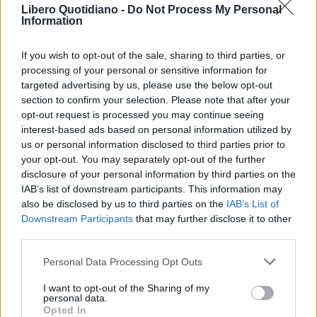
Libero Quotidiano -
Do Not Process My Personal
Information
If you wish to opt-out of the sale, sharing to third parties, or
processing of your personal or sensitive information for
targeted advertising by us, please use the below opt-out
section to confirm your selection. Please note that after your
opt-out request is processed you may continue seeing
interest-based ads based on personal information utilized by
us or personal information disclosed to third parties prior to
your opt-out. You may separately opt-out of the further
Seguici su Google Discover
disclosure of your personal information by third parties on the
IAB’s list of downstream participants. This information may
Segui Libero Quotidiano su Google Discover
also be disclosed by us to third parties on the
IAB’s List of
Scegli Libero Quotidiano come fonte preferita
Downstream Participants
that may further disclose it to other
third parties.
SEZIONI
Personal Data Processing Opt Outs
I want to opt-out of the Sharing of my
SPETTACOLI
personal data.
Opted In