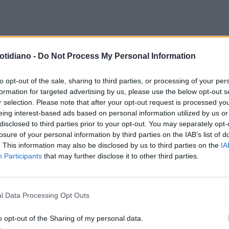
otidiano -
Do Not Process My Personal Information
to opt-out of the sale, sharing to third parties, or processing of your per
formation for targeted advertising by us, please use the below opt-out s
r selection. Please note that after your opt-out request is processed y
eing interest-based ads based on personal information utilized by us or
disclosed to third parties prior to your opt-out. You may separately opt-
losure of your personal information by third parties on the IAB’s list of
. This information may also be disclosed by us to third parties on the
IA
Participants
that may further disclose it to other third parties.
l Data Processing Opt Outs
o opt-out of the Sharing of my personal data.