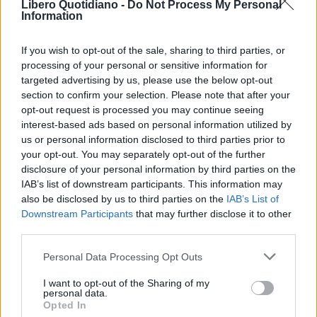
Libero Quotidiano -
Do Not Process My Personal
Information
If you wish to opt-out of the sale, sharing to third parties, or
processing of your personal or sensitive information for
targeted advertising by us, please use the below opt-out
section to confirm your selection. Please note that after your
opt-out request is processed you may continue seeing
interest-based ads based on personal information utilized by
us or personal information disclosed to third parties prior to
your opt-out. You may separately opt-out of the further
Seguici su Google Discover
disclosure of your personal information by third parties on the
IAB’s list of downstream participants. This information may
Segui Libero Quotidiano su Google Discover
also be disclosed by us to third parties on the
IAB’s List of
Scegli Libero Quotidiano come fonte preferita
Downstream Participants
that may further disclose it to other
third parties.
SEZIONI
Personal Data Processing Opt Outs
I want to opt-out of the Sharing of my
SPETTACOLI
personal data.
Opted In