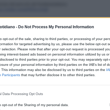
azione del pericolo del fondamentalismo
pic.twitter.com/e95DoLsOqB
December 1, 2025
otidiano -
Do Not Process My Personal Information
to opt-out of the sale, sharing to third parties, or processing of your per
formation for targeted advertising by us, please use the below opt-out s
r selection. Please note that after your opt-out request is processed y
eing interest-based ads based on personal information utilized by us or
disclosed to third parties prior to your opt-out. You may separately opt-
losure of your personal information by third parties on the IAB’s list of
. This information may also be disclosed by us to third parties on the
IA
Participants
that may further disclose it to other third parties.
l Data Processing Opt Outs
o opt-out of the Sharing of my personal data.