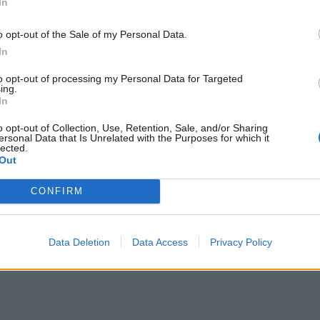
In
o opt-out of the Sale of my Personal Data.
In
to opt-out of processing my Personal Data for Targeted
ing.
In
o opt-out of Collection, Use, Retention, Sale, and/or Sharing
ersonal Data that Is Unrelated with the Purposes for which it
lected.
Out
CONFIRM
Data Deletion
Data Access
Privacy Policy