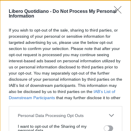
ACQUISTA ABBONAMENTO
Libero Quotidiano -
Do Not Process My Personal
Information
If you wish to opt-out of the sale, sharing to third parties, or
processing of your personal or sensitive information for
targeted advertising by us, please use the below opt-out
section to confirm your selection. Please note that after your
opt-out request is processed you may continue seeing
interest-based ads based on personal information utilized by
us or personal information disclosed to third parties prior to
your opt-out. You may separately opt-out of the further
Seguici su Google Discover
disclosure of your personal information by third parties on the
IAB’s list of downstream participants. This information may
Segui Libero Quotidiano su Google Discover
also be disclosed by us to third parties on the
IAB’s List of
Scegli Libero Quotidiano come fonte preferita
Downstream Participants
that may further disclose it to other
third parties.
SEZIONI
Personal Data Processing Opt Outs
I want to opt-out of the Sharing of my
SPETTACOLI
personal data.