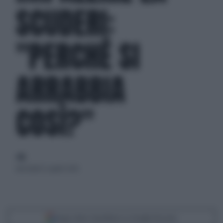
SCUDERI:
"PERCHÉ SI
ARRABBIA
COSÌ?"
di
mercoledì 22 aprile 2026
Segui Libero Quotidiano su Google Discover