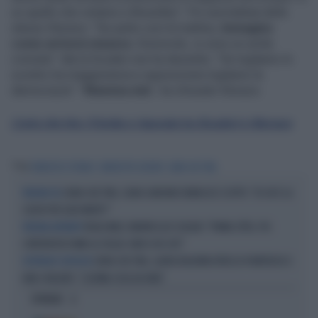
so quello che votiamo a Bruxelles". Poi una battuta dello
stesso Storace: "Se parte così di mattina,
immagino
come arriverà stasera
. Onorevole, io sono un umile
cronista". Ma la Scuderi non ha desistito: "Se togliamo lo
scontro tra maggioranza e opposizione togliamo la
democrazia". "
Mamma mia
", ha chiosato Storace.
L'aria che tira: il botta e risposta tra Scuderi e Storace
Tag
FRANCESCO STORACE
BENEDETTA SCUDERI
L'ARIA CHE TIRA
L'ARIA CHE TIRA, SILVIA SARDONE DEMOLISCE SCOTTO: "DI CHI È LA
PIDDINO KO
COLPA PER QUEI MORTI?"
PAOLO MIELI SMONTA ELLY SCHLEIN: "PRIMA ZITTA, POI
PIDDINA LATITANTE
L'INTERVISTA FIUME AL FOGLIO. NON SI FA COSÌ"
L'ARIA CHE TIRA, LAURA BOLDRINI ATTACCA PIANTEDOSI E
DISTINGUO SCIVOLOSI
NON I VIOLENTI: "L'ULTIMA COSA DA FARE"
OPINIONI