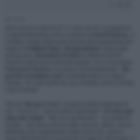
1' di lettura
Animi accesi in quel di La7. A
L'aria che tira
, il programma
di approfondimento politico condotto da
David Parenzo
, si
è parlato a lungo degli insulti lanciati dal propagandista del
regime di
Vladimir Putin
a
Giorgia Meloni
. Ospite della
trasmissione,
Benedetta Scuderi
di Alleanza Verdi e
Sinistra è parsa particolarmente agitata. Così ci ha pensato
Francesco Storace
a smorzare la sua frustrazione: "
Ma
perché si arrabbia così?
Contestate Meloni in tutte le
maniere. Voi siete quelli che sono schierati contro l'Ucraina
e per la Russia".
"Ma chi?
Ma non è vero
", la replica dell'eurodeputata di
Avs. "Come no? - l'ha incalzata il giornalista -
Si vede ogni
volta che votate
". "Ma cosa sta dicendo? - ha insistito la
Scuderi - Noi siamo a favore delle sanzioni, siamo a favore
addirittura del congelamento degli asset russi, siamo a
favore delle forniture economiche di supporto all'Ucraina. Io