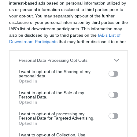
interest-based ads based on personal information utilized by
us or personal information disclosed to third parties prior to
your opt-out. You may separately opt-out of the further
Seguici su Google Discover
disclosure of your personal information by third parties on the
IAB’s list of downstream participants. This information may
Segui Libero Quotidiano su Google Discover
also be disclosed by us to third parties on the
IAB’s List of
Scegli Libero Quotidiano come fonte preferita
Downstream Participants
that may further disclose it to other
third parties.
SEZIONI
Personal Data Processing Opt Outs
I want to opt-out of the Sharing of my
SPETTACOLI
personal data.
Opted In
SCIENZA E TECH
I want to opt-out of the Sale of my
Personal Data.
Opted In
ALTRO
I want to opt-out of processing my
Personal Data for Targeted Advertising.
Opted In
I want to opt-out of Collection, Use,