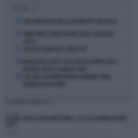
I PIÙ LETTI
1
JOHN GOODMAN? BECCATO AL SUPERMERCATO: COM'È ADESSO
2
JANNIK SINNER, TERAPIA CON ONDE D'URTO: COSA RISCHIA
ADESSO
3
ALL’ASTA IL PALLONE DELLA “MANO DI DIO”
4
MALDINI VUOTA IL SACCO: "COSA È SUCCESSO DAVVERO CON LA
NAZIONALE, MALAGÒ, GUARDIOLA E PIRLO"
5
JUVE-INTER, ALESSANDRO BASTONI SCARAVENTA A TERRA
ZHEGROVA: RISSA IN CAMPO
TI POTREBBERO INTERESSARE
TELEVISIONE
4 DI SERA, SENALDI AZZERA ANGELO BONELLI: "CON LUI AL GOVERNO FARÀ MENO
CALDO?"
Redazione