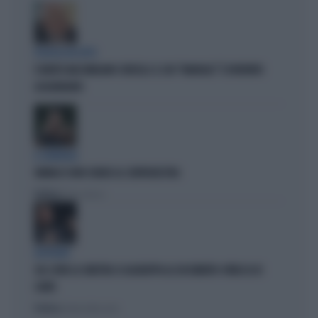
POLITICA IN LUTTO
È MORTO MASSIMILIANO CENCELLI: IL SUO "MANUALE" È DIVENTATO
LEGGENDARIO
IL GENERALE
VANNACCI NON CHIUDE AL CENTRODESTRA
Politica
di Elisa Calessi
DISPERATI
SUL COVID LA SINISTRA SI AGGRAPPA AL DOCUMENTO-PATACCA DI
CONTE
Politica
di Andrea Muzzolon