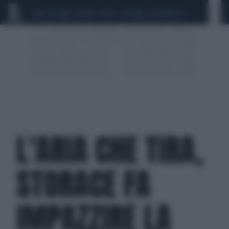
CEUTA
SCANDALO CONTE-COVID
CALCIOMERCATO
L'ARIA CHE TIRA,
STORACE FA
IMPAZZIRE LA