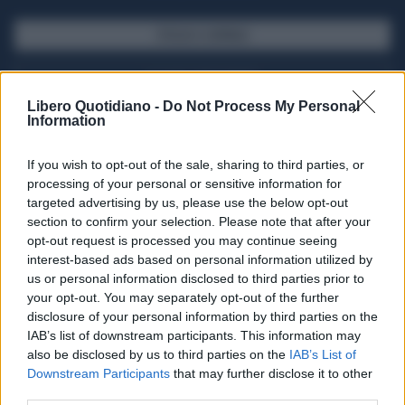
SFOGLIA IL GIORNALE
ACQUISTA ABBONAMENTO
Libero Quotidiano -
Do Not Process My Personal
Information
If you wish to opt-out of the sale, sharing to third parties, or
processing of your personal or sensitive information for
targeted advertising by us, please use the below opt-out
section to confirm your selection. Please note that after your
opt-out request is processed you may continue seeing
interest-based ads based on personal information utilized by
us or personal information disclosed to third parties prior to
your opt-out. You may separately opt-out of the further
Seguici su Google Discover
disclosure of your personal information by third parties on the
IAB’s list of downstream participants. This information may
Segui Libero Quotidiano su Google Discover
also be disclosed by us to third parties on the
IAB’s List of
Scegli Libero Quotidiano come fonte preferita
Downstream Participants
that may further disclose it to other
third parties.