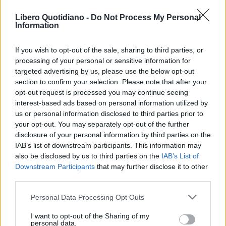
ACQUISTA ABBONAMENTO
Libero Quotidiano -
Do Not Process My Personal
Information
If you wish to opt-out of the sale, sharing to third parties, or
processing of your personal or sensitive information for
targeted advertising by us, please use the below opt-out
section to confirm your selection. Please note that after your
opt-out request is processed you may continue seeing
interest-based ads based on personal information utilized by
us or personal information disclosed to third parties prior to
your opt-out. You may separately opt-out of the further
Seguici su Google Discover
disclosure of your personal information by third parties on the
IAB’s list of downstream participants. This information may
Segui Libero Quotidiano su Google Discover
also be disclosed by us to third parties on the
IAB’s List of
Scegli Libero Quotidiano come fonte preferita
Downstream Participants
that may further disclose it to other
third parties.
SEZIONI
Personal Data Processing Opt Outs
I want to opt-out of the Sharing of my
SPETTACOLI
personal data.