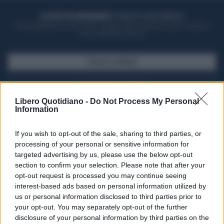
ACQUISTA UN ABBONAMENTO
OTTIENI DEI SUPER VANTAGGI
Potrai sfogliare la rivista online, leggere tutte le edizioni locali, ricevere a
casa il giornale cartaceo
SFOGLIA IL GIORNALE
ACQUISTA ABBONAMENTO
Libero Quotidiano -
Do Not Process My Personal
Information
If you wish to opt-out of the sale, sharing to third parties, or
processing of your personal or sensitive information for
targeted advertising by us, please use the below opt-out
section to confirm your selection. Please note that after your
opt-out request is processed you may continue seeing
interest-based ads based on personal information utilized by
us or personal information disclosed to third parties prior to
your opt-out. You may separately opt-out of the further
Seguici su Google Discover
disclosure of your personal information by third parties on the