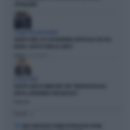
SOTTOVALUTARE"
I LEGAMI CON OLIVIA PALADINO
GIUSEPPE CONTE, ECCO CHI PAGHEREBBE L'AFFITTO DELLA SUA CASA:
MISTERO, SOSPETTI E DUBBI SUL CATASTO
Politica
di Giacomo Amadori
LA FUGA È FINITA
GIUSEPPE CONTE IN COMMISSIONE COVID: "MELONI REGISTA DEGLI
ATTACCHI, AFFRONTIAMOCI SENZA MEZZUCCI"
Politica
di
I PIÙ LETTI
1
CARLO CONTI RICEVE IL PREMIO SPETTACOLO DEL FESTIVAL