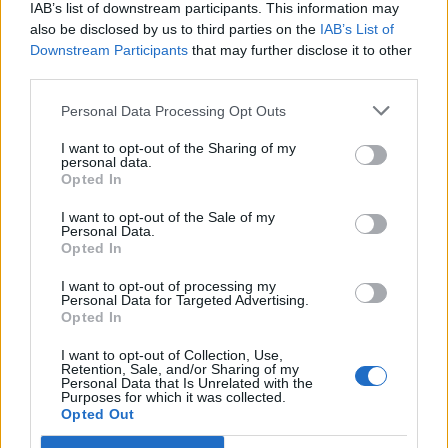
IAB’s list of downstream participants. This information may
Segui Libero Quotidiano su Google Discover
also be disclosed by us to third parties on the
IAB’s List of
Scegli Libero Quotidiano come fonte preferita
Downstream Participants
that may further disclose it to other
third parties.
SEZIONI
Personal Data Processing Opt Outs
I want to opt-out of the Sharing of my
SPETTACOLI
personal data.
Opted In
SCIENZA E TECH
I want to opt-out of the Sale of my
Personal Data.
Opted In
ALTRO
I want to opt-out of processing my
Personal Data for Targeted Advertising.
Opted In
I want to opt-out of Collection, Use,
Retention, Sale, and/or Sharing of my
Personal Data that Is Unrelated with the
Purposes for which it was collected.
Libero Shopping
Contatti
Pubblicità
Cookie policy
Privacy policy
Opted Out
Condizioni generali
Modello 231
Assistenza
Preferenze Privacy