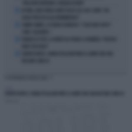
"ORIZZONTI DIFFERENTI, PENSIERI DISTINTI"
2
IN ONDA, MULÈ FRENA SUBITO TELESE SUL CASO-CONTE: "MA
QUALE PROCESSO ALLA NORIMBERGA?!"
3
JANNIK SINNER, LA TEORIA DI NARGISO: "I SUOI GUAI? UN PO'
COME I CALCIATORI..."
4
FRANCESCO TOTTI, LA VERITÀ SUL PUGNO A COLONNESE: "MI DISSE:
NON È TUO FIGLIO"
5
EUROPEI NUOTO, CHIARA PELLACANI VINCE IL QUINTO ORO: MAI
NESSUNO COME LEI
TI POTREBBERO INTERESSARE
SPORT
EUROPEI NUOTO, CHIARA PELLACANI VINCE IL QUINTO ORO: MAI NESSUNO COME LEI
Redazione