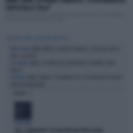
JANNIK SINNER, UN PREMIO CLAMOROSO: "LA SUA GRANDEZZA
SCRITTA TRA LE STELLE"
Jannik Sinner ha anche un asteroide che porta il suo nome. Al campione di
tennis è stato infatti dedicato un picc...
Tag
JANNIK SINNER
JUAN MANUEL CERUNDOLO
JANNIK SINNER, LA TEORIA DI NARGISO: "I SUOI GUAI? UN PO'
TROPPO TENNIS
COME I CALCIATORI..."
SINNER, LA VERITÀ SULLA VISITA MEDICA: CINCINNATI, ALTRO
COSA TRAPELA
FORFAIT?
SINNER, NARGISO: "FISICAMENTE? NO, ECCO PERCHÉ PUÒ ESSERSI
EX TENNISTA
STANCATO MENTALMENTE"
OPINIONI
PROIEZIONI
SWG, IL SONDAGGISTA: "IL PD HA PERSO DUE PUNTI, DA NON