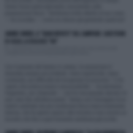
ha raccontato, nonostante prima dell’ingresso in campo
Sinner fosse particolarmente concentrato sulla
preparazione fisica: “Sembrava molto attento al suo corpo
— ha ricordato — come se stesse già gestendo qualcosa”.
JANNIK SINNER, IL "GRAN RIFIUTO" DEL CAMPIONE: QUESTIONE
DI SOLDI, A COSA DICE "NO"
No, Jannik Sinner non ha mai preso parte alla Laver Cup, anche se alla
competizione ormai da tempo prendono parte tennis...
Con il passare del tempo in campo, la sensazione è
diventata sempre più evidente: meno esplosività, meno
continuità, più difficoltà nel recuperare le posizioni. “Lì ho
capito che poteva esserci una possibilità — ha ammesso
l’argentino, pur chiarendo — non ho mai pensato davvero di
aver vinto fino all’ultimo punto”. Resta così l’immagine di un
match cambiato da una condizione fisica improvvisamente
diversa, che ha aperto spazio alla rimonta e reso incerto un
incontro che fino a quel momento sembrava già scritto.