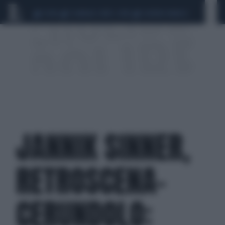
CEUTA
SCANDALO CONTE-COVID
SIGFRIDO RANUCCI
JANNIK SINNER,
RETROSCENA-
CERUNDOLO: