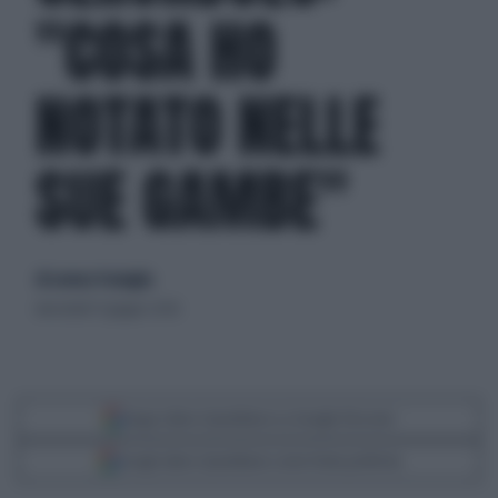
"COSA HO
NOTATO NELLE
SUE GAMBE"
di Lorenzo Pastuglia
mercoledì 17 giugno 2026
Segui Libero Quotidiano su Google Discover
Scegli Libero Quotidiano come fonte preferita