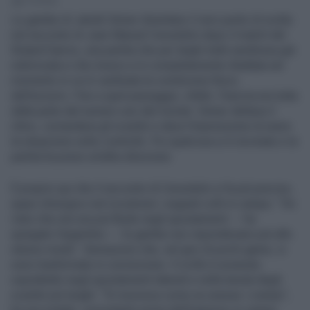
2' di lettura
Le gambe di Jannik Sinner diventano il vero punto di svolta
nel racconto di Juan Manuel Cerundolo dopo il match del
Roland Garros, una partita che per larghi tratti sembrava già
indirizzata e che invece si è completamente ribaltata nel
momento in cui è cambiata la condizione fisica
dell’azzurro. Fino a quel passaggio, infatti, l’inerzia era tutta
dalla parte del numero uno del mondo. Sinner dettava il
ritmo, comandava gli scambi e dava l’impressione di avere
la situazione sotto controllo. Poi qualcosa si è incrinato e la
partita ha preso un’altra direzione.
È proprio qui che il racconto di Cerundolo si fa più preciso,
quasi chirurgico nel ricostruire i segnali colti in campo: “Ho
visto che non era più fluido negli spostamenti — ha
spiegato l’argentino — le gambe non rispondevano più allo
stesso modo”. Sensazioni che, nel giro di pochi game, si
sono trasformate in convinzione. Il crollo è avvenuto
soprattutto negli spostamenti laterali e nella tenuta degli
scambi più lunghi: “Si muoveva come se avesse i crampi”,