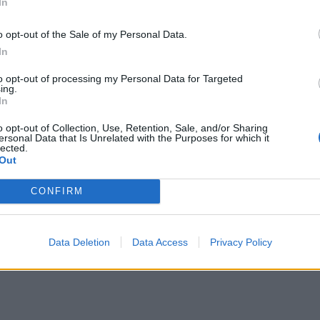
In
o opt-out of the Sale of my Personal Data.
In
to opt-out of processing my Personal Data for Targeted
ing.
In
o opt-out of Collection, Use, Retention, Sale, and/or Sharing
ersonal Data that Is Unrelated with the Purposes for which it
lected.
Out
CONFIRM
Data Deletion
Data Access
Privacy Policy