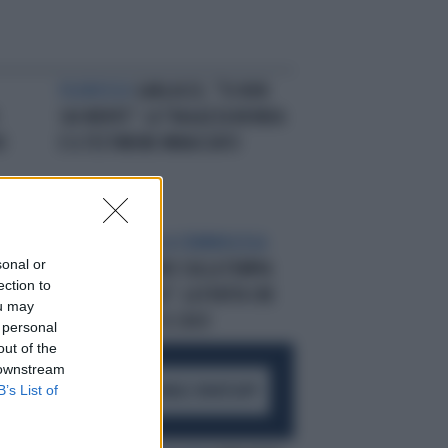
FILOROSSO
GARLASCO, "TU NON
SAI NIENTE": LA "RAGAZZA BIONDA
O
E IL TESTIMONE MINACCIATO
L'OPINIONE DELLA CRIMINOLOGA
sonal or
GARLASCO, "FORO SULLA TEMPIA
ection to
RE"
DI CHIARA POGGI": LA FERITA CHE
ou may
PUÒ CAMBIARE IL CASO
 personal
out of the
 downstream
B’s List of
ACCEDI AL CANALE WHATSAPP