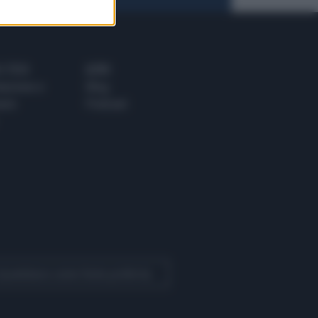
 E TECH
ALTRO
tazione e
Blog
ere
Podcast
 Quotidiano come fonte preferita