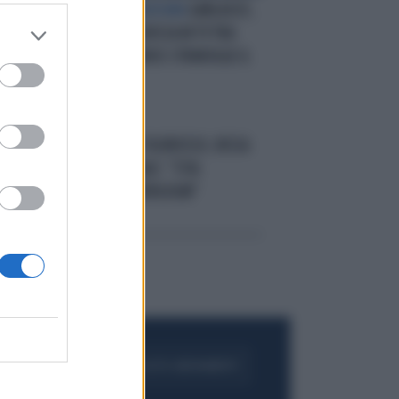
O-
CAMBIO DI PARADIGMA
GARLASCO,
LA CLAMOROSA RISSA IN TV TRA
LOVATI E DE RENSIS STRAVOLGE IL
QUADRO
ALTA TENSIONE
FILOROSSO, RISSA
 SU
CACCIARI-PASCALE: "STIA
ATTENTA", "SI VERGOGNI"
FOGLIA IL GIORNALE
ACQUISTA ABBONAMENTO