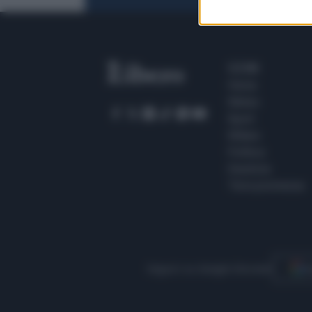
SEZIONI
Home
Meteo
Sport
Milano
Politica
Giustizia
Terra promessa
Seguici su Google Discover
S