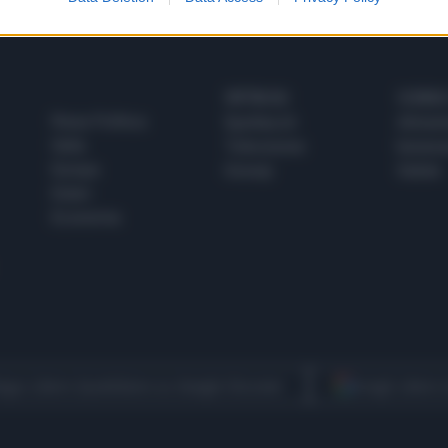
SPETTACOLI
SCIENZA
Rissa Politica
Spettacoli
Alimen
Italia
Televisione
beness
Europa
Gossip
Salute
Esteri
Economia
egui Libero Quotidiano su Google Discover
Scegli Libero