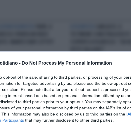
LUSIVA FILOROSSO
FAKIR, A
A FILOROSSO
GARLASCO, IL
OROSSO SPUNTA UN VIDEO
TESTIMONE SI MOSTRA A VOLTO
DITO: MANIFESTANTI ZITTITI?
SCOPERTO A FILOROSSO: "CHI H
VISTO SULLA BICI"
otidiano -
Do Not Process My Personal Information
GESTIONI
GARLASCO,
PALLA DI VETRO
GARLASCO,
to opt-out of the sale, sharing to third parties, or processing of your per
OFANO SMONTA I PM: "DNA
CLAMOROSA SOFFIATA DI DE
formation for targeted advertising by us, please use the below opt-out s
TASMA? TUTTA LA VERITÀ"
RENSIS: "COSA STA PER ARRIVA
r selection. Please note that after your opt-out request is processed y
eing interest-based ads based on personal information utilized by us or
disclosed to third parties prior to your opt-out. You may separately opt-
losure of your personal information by third parties on the IAB’s list of
LA COMMUNITY
. This information may also be disclosed by us to third parties on the
IA
Participants
that may further disclose it to other third parties.