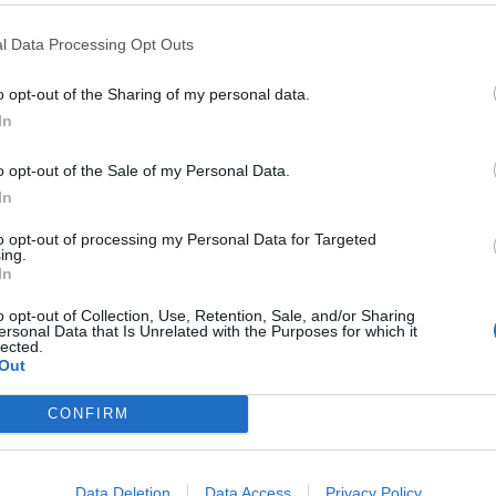
INDISCREZIONI SULL'INDAGINE
IL DELITTO DI GARLASCO
SEMPI
LASCO? "DEVASTANTE, COSA
STASI, LA TREGUA È SALTATA:
l Data Processing Opt Outs
ADRÀ IN AUTUNNO": ANDREA
GUERRA TRA LEGALI, COSA PUÒ
o opt-out of the Sharing of my personal data.
PIO ORA HA PAURA
ACCADERE
In
o opt-out of the Sale of my Personal Data.
E...RACCOMANDO
IL
FILOROSSO
GARLASCO,
In
LOROSSO" ESTIVO HA IL VENTO
L'AVVOCATO DE RENSIS SBOTTA
POPPA
RAI 3: "NON È IL MOMENTO
to opt-out of processing my Personal Data for Targeted
ing.
GIUSTO"
In
o opt-out of Collection, Use, Retention, Sale, and/or Sharing
ersonal Data that Is Unrelated with the Purposes for which it
1
2
lected.
Out
CONFIRM
 SUPER VANTAGGI
S
e le edizioni locali, ricevere a casa il giornale cartaceo
Data Deletion
Data Access
Privacy Policy