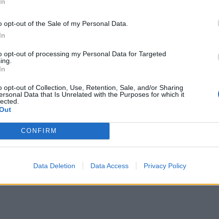
In
o opt-out of the Sale of my Personal Data.
In
to opt-out of processing my Personal Data for Targeted
ing.
In
o opt-out of Collection, Use, Retention, Sale, and/or Sharing
ersonal Data that Is Unrelated with the Purposes for which it
lected.
Out
CONFIRM
Data Deletion
Data Access
Privacy Policy