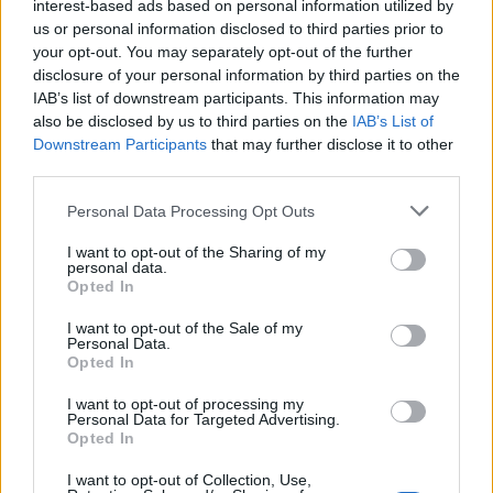
interest-based ads based on personal information utilized by
us or personal information disclosed to third parties prior to
your opt-out. You may separately opt-out of the further
Seguici su Google Discover
disclosure of your personal information by third parties on the
IAB’s list of downstream participants. This information may
Segui Libero Quotidiano su Google Discover
also be disclosed by us to third parties on the
IAB’s List of
Scegli Libero Quotidiano come fonte preferita
Downstream Participants
that may further disclose it to other
third parties.
SEZIONI
Personal Data Processing Opt Outs
I want to opt-out of the Sharing of my
SPETTACOLI
personal data.
Opted In
SCIENZA E TECH
I want to opt-out of the Sale of my
Personal Data.
Opted In
ALTRO
I want to opt-out of processing my
Personal Data for Targeted Advertising.
Opted In
I want to opt-out of Collection, Use,