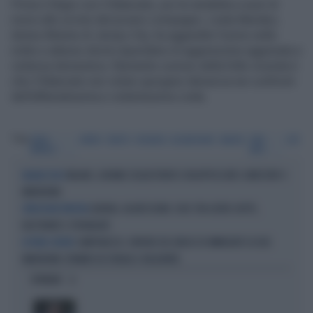
Prima il litigio con il fidanzato, poi la vendetta a suon di
morsi allo scroto del povero compagno. Linda Mendez,
donna 40enne di Jersey City, ha aggredito l'uomo nella
notte e adesso dovrà rispondere di aggressione aggravata e
violenza domestica. Elemento curioso della folle vicenda è
che il fidanzato non voluto sporgere denuncia nei confronti
dell'affamatissima e violentissima Linda.
Tag
LINDA
MORSI
SCROTO
VIOLENZA
AGGRESSIONE
SANGUE
STATI
LITE
MENDEZ
UNITI
MILANO, GIOVANE SEQUESTRATO E INCAPPUCCIATO: ARRESTATI 4
MILANO-CHOC
MINORENNI
GENOVA, AGGRESSIONE-CHOC TRA ULTRÀ: BOTTE,
SPEDIZIONE PUNITIVA
BASTONATE E SPRANGATE
CAMPOBASSO, ORRORE DEL BRACO DI IMMIGRATI SU DUE
IN PIENO CENTRO
MINORENNI: FERMATE IN STRADA E VIOLENTATE
OPINIONI