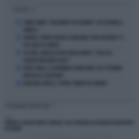
I PIÙ LETTI
1
JANNIK SINNER, "DOLCEMENTE OSSESSIONATO": CHI SI INCHINA AL
NUMERO 1
2
JUVENTUS, PAPERE-MICHELE DI GREGORIO E TIFOSI IN RIVOLTA: "IL
PIÙ SCARSO DI SEMPRE"
3
4 DI SERA, SENALDI AZZERA ANGELO BONELLI: "CON LUI AL
GOVERNO FARÀ MENO CALDO?"
4
FLAVIO COBOLLI, LA DRAMMATICA CONFESSIONE: "DA 3 SETTIMANE
NON RIESCO A RESPIRARE"
5
BADIASHILE-NAPOLI, SI TRATTA. ROMERO VA A MADRID
TI POTREBBERO INTERESSARE
ESTERI
INIZIATA LA PAGLIACCIATA DI SANCHEZ: COSA CHIEDONO AGLI ITALIANI IN AEROPORTO
IN SPAGNA