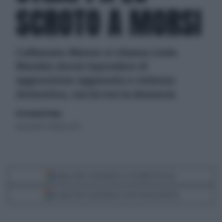
SCROTO A MORSI
L'affamata 40enne si chiama Linda
Mendez dovrà rispondere di
aggressione aggravata e violenza
domestica, ma lui non la denuncia
di Leonardo Diana
mercoledì 31 ottobre 2012
Segui Libero Quotidiano su Google Discover
Scegli Libero Quotidiano come fonte preferita