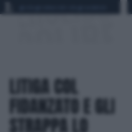
CEUTA
SCANDALO CONTE-COVID
CALCIOMERCATO
LITIGA COL
FIDANZATO E GLI
STRAPPA LO