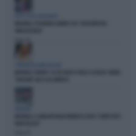
DOPO IL GESTO VERGOGNOSO
MARCINELLE, FDI INCHIODA LANDINI E CGIL: "DISSOCIATEVI DAL
SINDACATO BELGA"
Politica
di
COMPAGNI NEL NOME DELL'ODIO
MARCINELLE, FIDANZA: "LA CGIL VOLTA LE SPALLE A LA RUSSA". MELONI:
"VERGOGNA". MA LA CGIL SMENTISCE
VERGOGNA
MARCINELLE, IL SINDACATO BELGA RIVENDICA IL GESTO: "CONTRO TUTTI I
PARTITI FASCISTI"
Politica
di